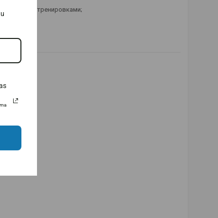
тервальными тренировками;
au
ровкой;
рования;
as
uma