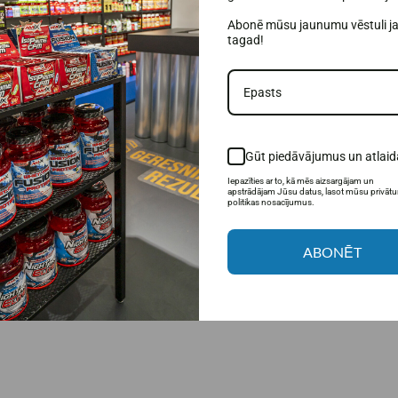
рацию и подготовиться к физическим нагрузкам перед силовыми или ин
Abonē mūsu jaunumu vēstuli j
ми видами физической активности и ищет удобное решение перед трени
tagad!
йствующий продукт, не требующий дополнительной подготовки или дози
ых спортсменов, ищущих практичный вариант перед тренировкой.
Gūt piedāvājumus un atlaid
Iepazīties ar to, kā mēs aizsargājam un
apstrādājam Jūsu datus, lasot mūsu privāt
politikas nosacījumus.
ABONĒT