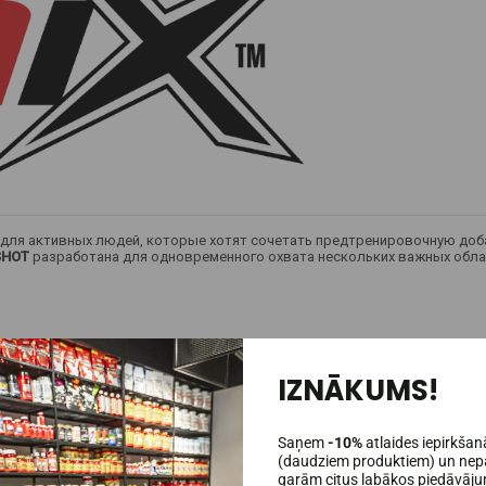
для активных людей, которые хотят сочетать предтренировочную доба
 SHOT
разработана для одновременного охвата нескольких важных облас
чная добавка;
IZNĀKUMS!
ся в карман;
Saņem
-10%
atlaides iepirkšan
(daudziem produktiem) un nepa
garām citus labākos piedāvāj
са и желающих сочетать физическую активность с приемом пищевых доб