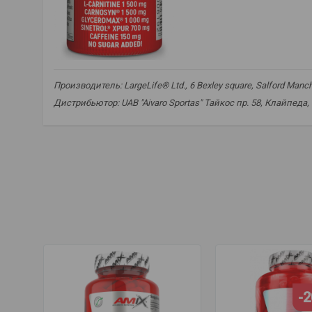
Производитель: LargeLife® Ltd., 6 Bexley square, Salford Man
Дистрибьютор: UAB "Aivaro Sportas" Тайкос пр. 58, Клайпеда,
Жиросжигающий напиток
,
предтренировочный напиток
,
поддержка концентрации перед тренировкой
,
добавка дл
-