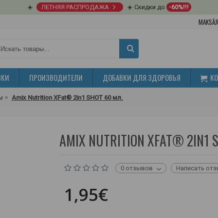
☀️
ЛЕТНЯЯ РАСПРОДАЖА
☀️ Скидки до
-60%!!!
MAKSĀJ
ВКИ
ПРОИЗВОДИТЕЛИ
ДОБАВКИ ДЛЯ ЗДОРОВЬЯ
К
м
Amix Nutrition XFat® 2in1 SHOT 60 мл.
AMIX NUTRITION XFAT® 2IN1 
0 отзывов
Написать от
1,95€