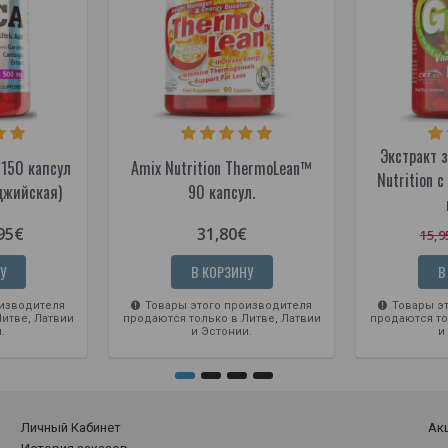
Экстракт з
 150 капсул
Amix Nutrition ThermoLean™
Nutrition 
джийская)
90 капсул.
95€
31,80€
15,9
У
В КОРЗИНУ
В
изводителя
Товары этого производителя
Товары эт
итве, Латвии
продаются только в Литве, Латвии
продаются то
.
и Эстонии.
и
Личный Кабинет
Ак