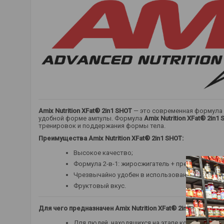
Amix Nutrition XFat® 2in1 SHOT
— это современная формула 
удобной форме ампулы. Формула
Amix Nutrition XFat® 2in1
тренировок и поддержания формы тела.
Преимущества Amix Nutrition XFat® 2in1 SHOT:
Высокое качество;
Формула 2-в-1: жиросжигатель + предтренирово
Чрезвычайно удобен в использовании, помещает
Фруктовый вкус.
Для чего предназначен Amix Nutrition XFat® 2in1 SHOT?
Для людей, находящихся на этапе контроля ве