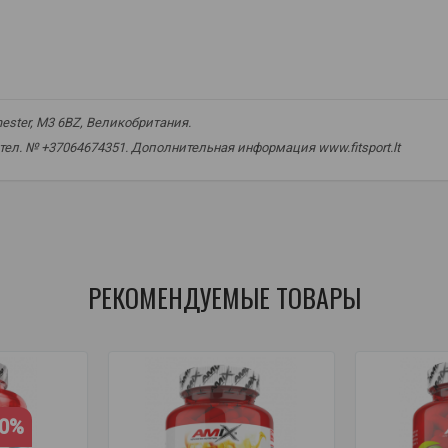
chester, M3 6BZ, Великобритания.
 тел. № +37064674351. Дополнительная информация www.fitsport.lt​
термогенная добавка
,
добавка для контроля веса
,
поддержка энерг
я кардиотренировок
,
интервальные тренировки
,
добавка для поддер
РЕКОМЕНДУЕМЫЕ ТОВАРЫ
20%