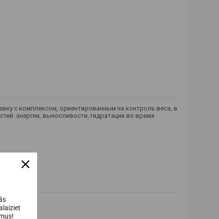
вку с комплексом, ориентированным на контроль веса, в
тей: энергии, выносливости, гидратации во время
ās
laiziet
umus!
авок;