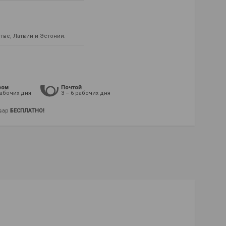
ве, Латвии и Эстонии.
ром
Почтой
рабочих дня
3 – 6 рабочих дня
овар
БЕСПЛАТНО!