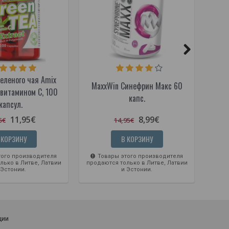
еленого чая Amix
MaxxWin Синефрин Макс 60
Max
с витамином С, 100
капс.
капсул.
11,95€
8,99€
5€
14,95€
 КОРЗИНУ
В КОРЗИНУ
ого производителя
Товары этого производителя
Т
лько в Литве, Латвии
продаются только в Литве, Латвии
прода
 Эстонии.
и Эстонии.
ции