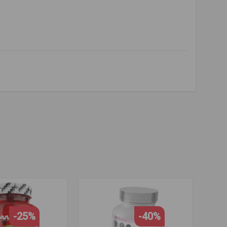
ии во время тренировки
,
жки HIIT.
-25%
-40%