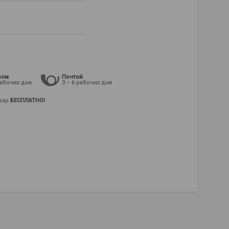
ром
Почтой
рабочих дня
3 – 6 рабочих дня
овар
БЕСПЛАТНО!