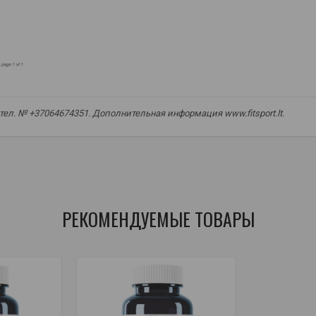
, тел. № +37064674351. Дополнительная информация www.fitsport.lt.
 niruri
,
растительный экстракт
,
травяная добавка
,
натуральная д
РЕКОМЕНДУЕМЫЕ ТОВАРЫ