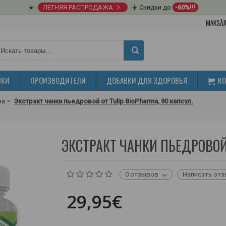
☀️
ЛЕТНЯЯ РАСПРОДАЖА
☀️ Скидки до
-60%!!!
MAKSĀJ
ВКИ
ПРОИЗВОДИТЕЛИ
ДОБАВКИ ДЛЯ ЗДОРОВЬЯ
К
на
Экстракт чанки пьедровой от Tulip BioPharma, 90 капсул.
ЭКСТРАКТ ЧАНКИ ПЬЕДРОВОЙ 
0 отзывов
Написать от
29,95€