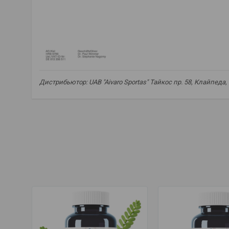
Дистрибьютор: UAB "Aivaro Sportas" Тайкос пр. 58, Клайпеда
экстракт чанка пьедра
,
чанка пьедра
,
экстракт Phyllanthus
пищеварения
,
веганский
,
искривленный лист