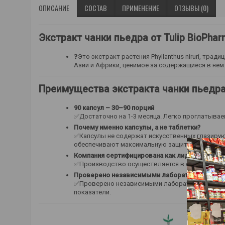
ОПИСАНИЕ
СОСТАВ
ПРИМЕНЕНИЕ
ОТЗЫВЫ (0)
Экстракт чанки пьедра от Tulip BioPhar
❓Это экстракт растения Phyllanthus niruri, тра
Азии и Африки, ценимое за содержащиеся в нем
Преимущества экстракта чанки пьедра о
90 капсул – 30–90 порций
✅Достаточно на 1-3 месяца. Легко проглатыва
Почему именно капсулы, а не таблетки?
✅Капсулы не содержат искусственных глазирующ
обеспечивают максимальную защиту
чувствит
Компания сертифицирована как лидер класса «
✅Производство осуществляется в соответствии
Проверено независимыми лабораториями.
✅Проверено независимыми лабораториями на на
показатели.