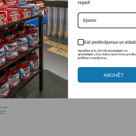
tagad!
Gūt piedāvājumus un atlaid
Iepazīties ar to, kā mēs aizsargājam un
apstrādājam Jūsu datus, lasot mūsu privāt
politikas nosacījumus.
ABONĒT