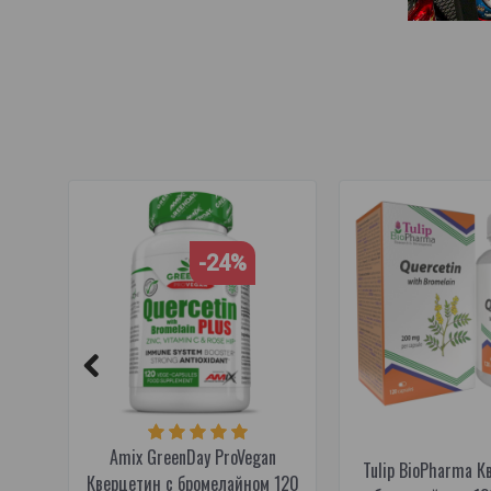
экстракт корня солодки
,
экстракт Glycyrrhiza glabra
,
рас
веганский
-24%
Amix GreenDay ProVegan
Tulip BioPharma К
Кверцетин с бромелайном 120