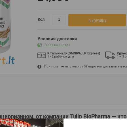
Кол.
В КОРЗИНУ
Условия доставки
Товар на складе
К терминалу (OMNIVA, LP Express)
Курье
1 - 2 рабочих дня
1 – 3 
При покупке на сумму от 59 евро мы доставляем т
ирризином, от компании Tulip BioPharma — что