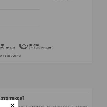
ром
Почтой
рабочих дня
3 – 6 рабочих дня
овар
БЕСПЛАТНО!
 это такое?