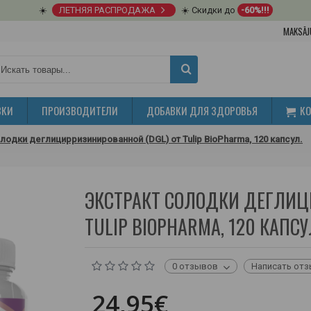
☀️
ЛЕТНЯЯ РАСПРОДАЖА
☀️ Скидки до
-60%!!!
MAKSĀJ
ВКИ
ПРОИЗВОДИТЕЛИ
ДОБАВКИ ДЛЯ ЗДОРОВЬЯ
К
лодки деглицирризинированной (DGL) от Tulip BioPharma, 120 капсул.
ЭКСТРАКТ СОЛОДКИ ДЕГЛИЦ
TULIP BIOPHARMA, 120 КАПСУ
0 отзывов
Написать от
24,95€