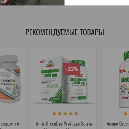
тительный экстракт
,
растительная добавка
,
поддержка пищеварени
РЕКОМЕНДУЕМЫЕ ТОВАРЫ
-22%
верцетин с
Amix GreenDay ProVegan Setria
Амикс Gree