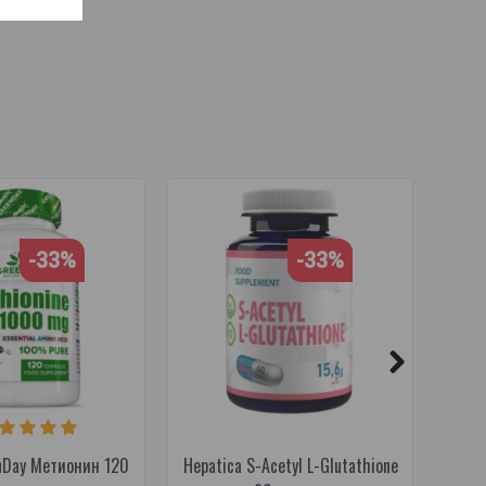
я
,
комфорт желудка
,
поддержка слизистой оболочки
,
-33%
-33%
Am
nDay Метионин 120
Hepatica S-Acetyl L-Glutathione
Ulti