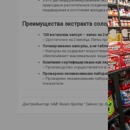
❓Это деглицирризинированный экстракт корня со
природные растительные соединения. Форма DGL
пищеварения и состояния желудка и пищевода, 
Преимущества экстракта солодки, обра
120 веганских капсул – запас на 2 месяца.
✅Достаточно на 2 месяца. Легко проглатываем
Почему именно капсулы, а не таблетки?
✅Капсулы не содержат искусственных глазирующ
обеспечивают максимальную защиту
чувствит
Компания сертифицирована как лидер класса «
✅Производство осуществляется в соответствии
Проверено независимыми лабораториями.
✅Проверено независимыми лабораториями на на
показатели.
Дистрибьютор: UAB "Aivaro Sportas" Тайкос пр. 58, Клайпеда
деглицирринизированный экстракт солодки
,
DGL солодка
поддержка пищеварения
,
комфорт желудка
,
поддержка 