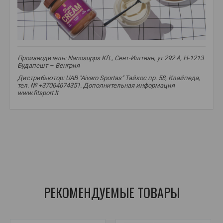
Производитель: Nanosupps Kft., Сент-Иштван, ут 292 A, H-1213
Будапешт – Венгрия
Дистрибьютор: UAB "Aivaro Sportas" Тайкос пр. 58, Клайпеда,
тел. № +37064674351. Дополнительная информация
www.fitsport.lt​
протеиновый крем
,
протеиновый спред
,
здоровый перекус
,
протеиновая добавка
,
спортивное питание
,
с высоким содержанием белка
,
с низким содержанием сахара
РЕКОМЕНДУЕМЫЕ ТОВАРЫ