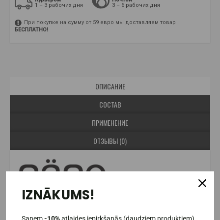
1 – 3 рабочих дня
3 – 6 рабочих дня
При покупке на сумму от 59 евро мы доставляем товар
БЕСПЛАТНО!
ОПИСАНИЕ
СОСТАВ
ПРИМЕНЕНИЕ
ОТЗЫВЫ (0)
IZNĀKUMS!
Готовы вывести ваши перекусы на совершенно новый
Saņem
-10%
atlaides iepirkšanās (daudziem produktiem)