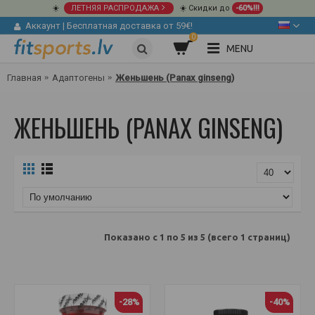
☀️
ЛЕТНЯЯ РАСПРОДАЖА
☀️ Скидки до
-60%!!!
Аккаунт
|
Бесплатная доставка от 59€!
0
MENU
Главная
Адаптогены
Женьшень (Panax ginseng)
ЖЕНЬШЕНЬ (PANAX GINSENG)
Показано с 1 по 5 из 5 (всего 1 страниц)
-28%
-40%