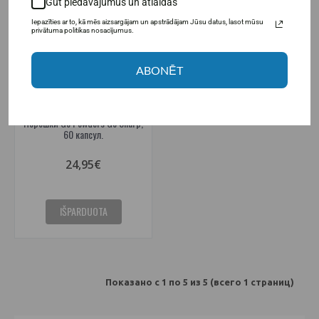
Gūt piedāvājumus un atlaidas
Iepazīties ar to, kā mēs aizsargājam un apstrādājam Jūsu datus, lasot mūsu
privātuma politikas nosacījumus.
ABONĒT
Порошки Go Powders Go Sharp,
60 капсул.
24,95€
IŠPARDUOTA
Показано с 1 по 5 из 5 (всего 1 страниц)