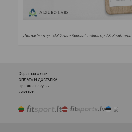
Дистрибьютор: UAB "Aivaro Sportas" Тайкос пр. 58, Клайпеда
Экстракт коры скользкого вяза
,
экстракт Ulmus rubra
,
к
Обратная связь
ОПЛАТА И ДОСТАВКА
Правила покупки
Контакты