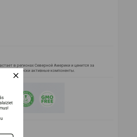
астает в регионах Северной Америки и ценится за
ие биологически активные компоненты.
ās
laiziet
umus!
au