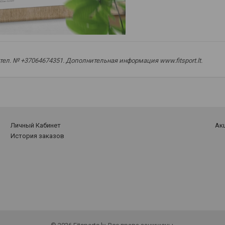
, тел. № +37064674351. Дополнительная информация www.fitsport.lt.
ора вяза
,
поддержка пищеварения
,
здоровье кишечника
,
слизист
Личный Кабинет
Ак
История заказов