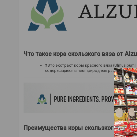
Что такое кора скользкого вяза от Alzu
❓Это экстракт коры красного вяза (Ulmus pumi
содержащиеся в нем природные растительные со
Преимущества коры скользкого вяза от