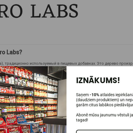
ro Labs?
la), традиционно используемый в пищевых добавках. Это дерево произр
единения, такие как слизь, полисахариды, дубильные вещества и друг
IZNĀKUMS!
Saņem
-10%
atlaides iepirkšan
(daudziem produktiem) un nepa
garām citus labākos piedāvāj
Abonē mūsu jaunumu vēstuli j
tagad!
 Alzuro Labs: