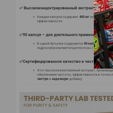
✅
Высококонцентрированный экстракт
✅
Каждая капсула содержит
400 мг
экстракта кор
эффективности.
✅90 капсул – для длительного применения✅
В одной бутылке содержится
90 капсул
, чего д
гидроксипропилметилцеллюлозы (
ГПМЦ
)
рас
✅Сертифицированное качество и чистота✅
Этот высококачественный экстракт, произведе
обеспечения чистоты, эффективности и точност
чистую
и
надежную
добавку.