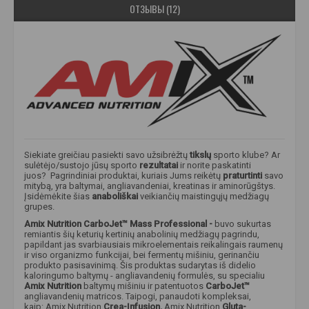
ОТЗЫВЫ (12)
Siekiate greičiau pasiekti savo užsibrėžtų
tikslų
sporto klube? Ar
sulėtėjo/sustojo jūsų sporto
rezultatai
ir norite paskatinti
juos? Pagrindiniai produktai, kuriais Jums reikėtų
praturtinti
savo
mitybą, yra baltymai, angliavandeniai, kreatinas ir aminorūgštys.
Įsidėmėkite šias
anaboliškai
veikiančių maistingųjų medžiagų
grupes.
Amix Nutrition CarboJet™ Mass Professional -
buvo sukurtas
remiantis šių keturių kertinių anabolinių medžiagų pagrindu,
papildant jas svarbiausiais mikroelementais reikalingais raumenų
ir viso organizmo funkcijai, bei fermentų mišiniu, gerinančiu
produkto pasisavinimą. Šis produktas sudarytas iš didelio
kaloringumo baltymų - angliavandenių formulės, su specialiu
Amix Nutrition
baltymų mišiniu ir patentuotos
CarboJet™
angliavandenių matricos. Taipogi, panaudoti kompleksai,
kaip: Amix Nutrition
Crea-Infusion,
Amix Nutrition
Gluta-