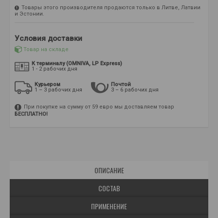
Товары этого производителя продаются только в Литве, Латвии
и Эстонии.
Условия доставки
Товар на складе
К терминалу (OMNIVA, LP Express)
1 - 2 рабочих дня
Курьером
Почтой
1 – 3 рабочих дня
3 – 6 рабочих дня
При покупке на сумму от 59 евро мы доставляем товар
БЕСПЛАТНО!
ОПИСАНИЕ
СОСТАВ
ПРИМЕНЕНИЕ