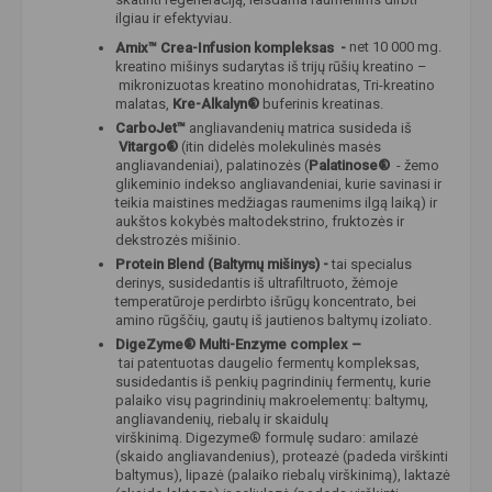
ilgiau ir efektyviau.
Amix™
Crea-Infusion kompleksas -
net 10 000 mg.
kreatino mišinys sudarytas iš trijų rūšių kreatino –
mikronizuotas kreatino monohidratas, Tri-kreatino
malatas,
Kre-Alkalyn®
buferinis kreatinas.
CarboJet™
angliavandenių matrica susideda iš
Vitargo®
(itin didelės molekulinės masės
angliavandeniai), palatinozės (
Palatinose®
- žemo
glikeminio indekso angliavandeniai, kurie savinasi ir
teikia maistines medžiagas raumenims ilgą laiką) ir
aukštos kokybės maltodekstrino, fruktozės ir
dekstrozės mišinio.
Protein Blend (Baltymų mišinys) -
tai specialus
derinys, susidedantis iš ultrafiltruoto, žėmoje
temperatūroje perdirbto išrūgų koncentrato, bei
amino rūgščių, gautų iš jautienos baltymų izoliato.
DigeZyme® Multi-Enzyme complex –
tai patentuotas daugelio fermentų kompleksas,
susidedantis iš penkių pagrindinių fermentų, kurie
palaiko visų pagrindinių makroelementų: baltymų,
angliavandenių, riebalų ir skaidulų
virškinimą. Digezyme® formulę sudaro: amilazė
(skaido angliavandenius), proteazė (padeda virškinti
baltymus), lipazė (palaiko riebalų virškinimą), laktazė