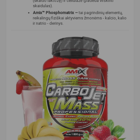
(skaido laktozę) ir celiulazė (padeda virškinti
skaidulas).
Amix
™
Phosphomatrix –
tai pagrindinių elementų,
reikalingų fiziškai aktyviems žmonėms - kalcio, kalio
ir natrio - derinys.