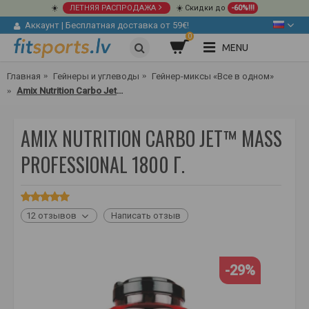
☀️
ЛЕТНЯЯ РАСПРОДАЖА
☀️ Скидки до
-60%!!!
Аккаунт
|
Бесплатная доставка от 59€!
0
MENU
Главная
Гейнеры и углеводы
Гейнер-миксы «Все в одном»
Amix Nutrition Carbo Jet™ Mass Professional 1800 г.
AMIX NUTRITION CARBO JET™ MASS
PROFESSIONAL 1800 Г.
12 отзывов
Написать отзыв
-29%