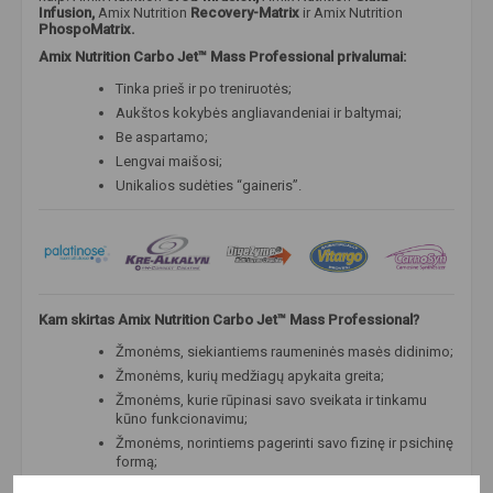
Infusion,
Amix Nutrition
Recovery-Matrix
ir Amix Nutrition
PhospoMatrix.
Amix Nutrition Carbo Jet™ Mass Professional privalumai:
Tinka prieš ir po treniruotės;
Aukštos kokybės angliavandeniai ir baltymai;
Be aspartamo;
Lengvai maišosi;
Unikalios sudėties “gaineris”.
Kam skirtas Amix Nutrition Carbo Jet™ Mass Professional?
Žmonėms, siekiantiems raumeninės masės didinimo;
Žmonėms, kurių medžiagų apykaita greita;
Žmonėms, kurie rūpinasi savo sveikata ir tinkamu
kūno funkcionavimu;
Žmonėms, norintiems pagerinti savo fizinę ir psichinę
formą;
Profesionaliems sportininkams ir mėgėjams;