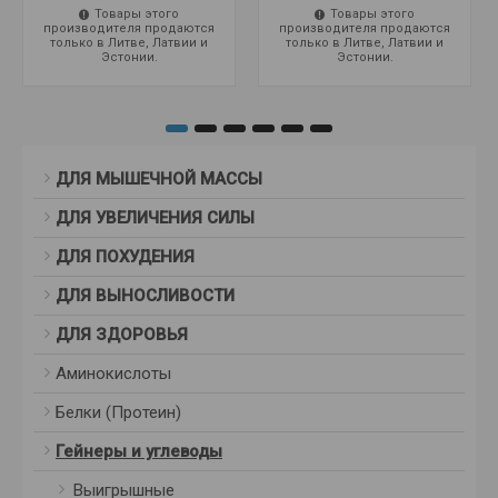
Товары этого
Товары этого
производителя продаются
производителя продаются
только в Литве, Латвии и
только в Литве, Латвии и
Эстонии.
Эстонии.
ДЛЯ МЫШЕЧНОЙ МАССЫ
ДЛЯ УВЕЛИЧЕНИЯ СИЛЫ
ДЛЯ ПОХУДЕНИЯ
ДЛЯ ВЫНОСЛИВОСТИ
ДЛЯ ЗДОРОВЬЯ
Аминокислоты
Белки (Протеин)
Гейнеры и углеводы
Выигрышные