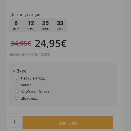
До конца акции:
6
12
25
32
дни
час.
мин.
сек.
24,95€
34,95€
Вы сэкономите: 10,00€
Вкус
Лесные ягоды
ваниль
Клубника-банан
Шоколад
В КОРЗИНУ