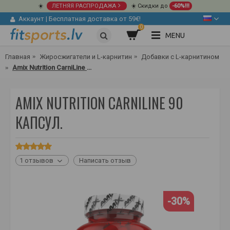
☀️
ЛЕТНЯЯ РАСПРОДАЖА
☀️ Скидки до
-60%!!!
Аккаунт
|
Бесплатная доставка от 59€!
0
MENU
Главная
Жиросжигатели и L-карнитин
Добавки с L-карнитином
Amix Nutrition CarniLine 90 капсул.
AMIX NUTRITION CARNILINE 90
КАПСУЛ.
1 отзывов
Написать отзыв
-30%