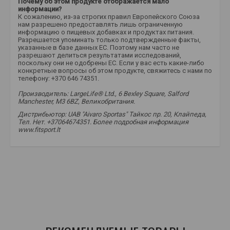
Почему об этом продукте отображается мало
информации?
К сожалению, из-за строгих правил Европейского Союза
нам разрешено предоставлять лишь ограниченную
информацию о пищевых добавках и продуктах питания.
Разрешается упоминать только подтвержденные факты,
указанные в базе данных ЕС. Поэтому нам часто не
разрешают делиться результатами исследований,
поскольку они не одобрены ЕС. Если у вас есть какие-либо
конкретные вопросы об этом продукте, свяжитесь с нами по
телефону: +370 646 74351.
Производитель: LargeLife® Ltd., 6 Bexley Square, Salford
Manchester, M3 6BZ, Великобритания.
Дистрибьютор: UAB "Aivaro Sportas" Тайкос пр. 20, Клайпеда,
Тел. Нет. +37064674351. Более подробная информация
www.fitsport.lt
amix nutrition карнилин
,
карнитин
,
карнитин
,
карнитин
,
карнитин
,
L-карнитин
,
L-карнитин
,
карнизон
,
тартрат карнитина
,
тартрат карнитина
,
добавки карнитина
,
для похудения