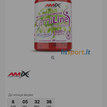
До конца акции:
8
05
32
36
дни
час.
мин.
сек.