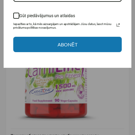
Gūt piedāvājumus un atlaidas
Iepazīties ar to, kā mēs aizsargājam un apstrādājam Jūsu datus, lasot mūsu
privātuma politikas nosacījumus.
ABONĒT