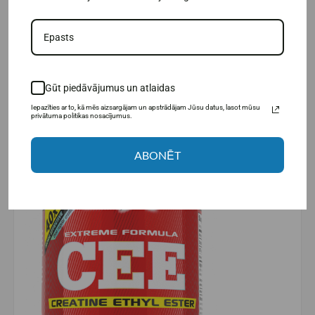
Для людей, занимающихся экстремальными
видами спорта;
Для профессиональных спортсменов и
любителей;
Для людей, ищущих продукцию максимально
высокого качества.
Gūt piedāvājumus un atlaidas
Iepazīties ar to, kā mēs aizsargājam un apstrādājam Jūsu datus, lasot mūsu
privātuma politikas nosacījumus.
ABONĒT