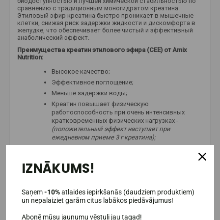
биодоступностью и лучшей химической стабильностью по
сравнению с традиционным моногидратом креатина.
Этиловый эфир креатина быстро проникает в мышечные
клетки, снижая риск задержки жидкости и дискомфорта в
желудке, что обеспечивает более чистый и эффективный
анаболический эффект.
Преимущества креатин этилового эфира (CEE) от Amix
Nutrition:
Высокое качество;
Эффективное поглощение;
Меньше задержки воды;
Креатин повышает физическую
работоспособность при очень интенсивных
кратковременных физических нагрузках -
(положительный эффект наступает при
ежедневном приеме 3 г креатина);
В упаковке до 70 порций.
IZNĀKUMS!
Для чего нужен этиловый эфир креатина (CEE) Amix
Nutrition?
Для людей, чувствительных к традиционному
Saņem
-10%
atlaides iepirkšanās (daudziem produktiem)
креатин моногидрату;
un nepalaiziet garām citus labākos piedāvājumus!
Для силовых спортсменов и бодибилдеров;
Abonē mūsu jaunumu vēstuli jau tagad!