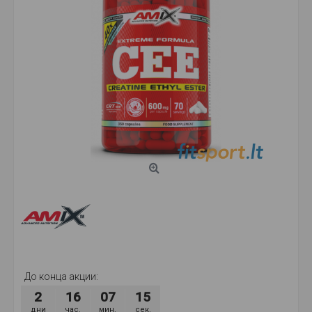
До конца акции:
2
16
07
15
дни
час.
мин.
сек.