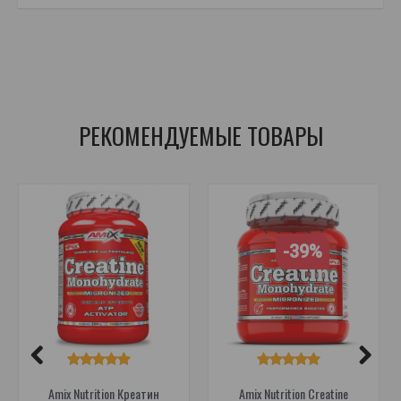
Amix Nutrition Креатин Этил Эстер (CEE)
,
креатин
,
креатин
,
креатин
,
креатин
,
CEE
,
креатин этил Эстер
,
креатин этил Эстер
,
CEE
,
энергетические добавки
РЕКОМЕНДУЕМЫЕ ТОВАРЫ
-39%
Amix Nutrition Креатин
Amix Nutrition Creatine