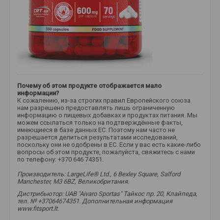
Почему об этом продукте отображается мало
информации?
К сожалению, из-за строгих правил Европейского союза
нам разрешено предоставлять лишь ограниченную
информацию о пищевых добавках и продуктах питания. Мы
можем ссылаться только на подтверждённые факты,
имеющиеся в базе данных ЕС. Поэтому нам часто не
разрешается делиться результатами исследований,
поскольку они не одобрены в ЕС. Если у вас есть какие-либо
вопросы об этом продукте, пожалуйста, свяжитесь с нами
по телефону: +370 646 74351.
Производитель: LargeLife® Ltd., 6 Bexley Square, Salford
Manchester, M3 6BZ, Великобритания.
Дистрибьютор: UAB "Aivaro Sportas" Тайкос пр. 20, Клайпеда,
тел. № +37064674351. Дополнительная информация
www.fitsport.lt.