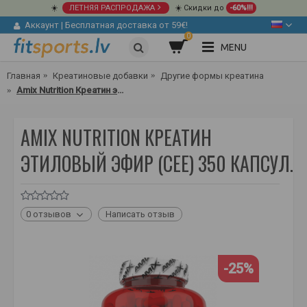
☀️
ЛЕТНЯЯ РАСПРОДАЖА
☀️ Скидки до
-60%!!!
Аккаунт
|
Бесплатная доставка от 59€!
0
MENU
Главная
Креатиновые добавки
Другие формы креатина
Amix Nutrition Креатин этиловый эфир (CEE) 350 капсул.
AMIX NUTRITION КРЕАТИН
ЭТИЛОВЫЙ ЭФИР (CEE) 350 КАПСУЛ.
0 отзывов
Написать отзыв
-25%