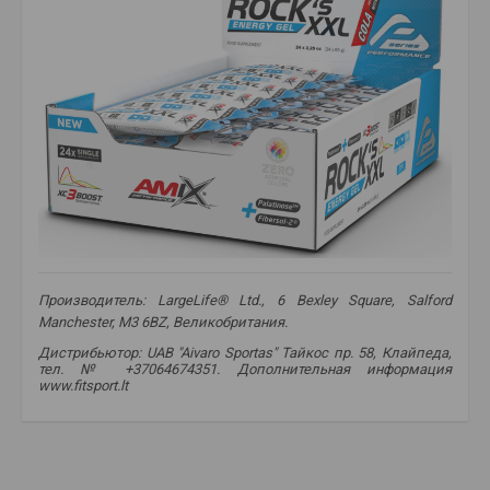
Производитель: LargeLife® Ltd., 6 Bexley Square, Salford
Manchester, M3 6BZ, Великобритания.
Дистрибьютор: UAB "Aivaro Sportas" Тайкос пр. 58, Клайпеда,
тел. № +37064674351. Дополнительная информация
www.fitsport.lt​
энергетический гель
,
энергетический гель
,
гель с кофеином
,
спортивный гель
,
углеводный гель
,