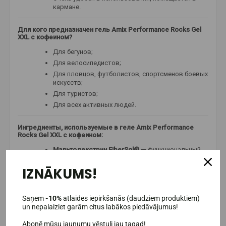
кармане.
Для кого предназначен гель Amix Performance Rocks Gel
XXL с кофеином?
Для бегунов;
Для велосипедистов;
Для пловцов, футболистов, спортсменов боевых
искусств;
Для туристов;
Для всех активных людей.
Ингредиенты, используемые в геле Amix Performance
Rocks Gel XXL с кофеином:
Мальтодекстрин FiberSol® —
функциональный
углевод, обогащенный растворимой кукурузной
клетчаткой, который способствует здоровому
IZNĀKUMS!
пищеварению и обеспечивает сбалансированную
скорость высвобождения энергии — идеально
подходит для длительных тренировок и
Saņem
-10%
atlaides iepirkšanās (daudziem produktiem)
соревнований.
un nepalaiziet garām citus labākos piedāvājumus!
Фруктоза и декстроза —
быстрая поддержка
мышц во время пиковых нагрузок. Декстроза
Abonē mūsu jaunumu vēstuli jau tagad!