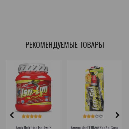
виды спорта на выносливость
,
гель для бега
,
гель для езды на велосипеде
,
энергетический гель с кофеином
,
углеводный гель
,
гель для выносливости
,
спортивный гель
РЕКОМЕНДУЕМЫЕ ТОВАРЫ
Amix Nutrition Iso-Lyn™
Амикс ИзоГЕЛЬ® Карбо-Снэк