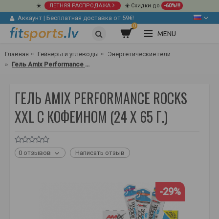
☀️
ЛЕТНЯЯ РАСПРОДАЖА
☀️ Скидки до
-60%!!!
Аккаунт
|
Бесплатная доставка от 59€!
0
MENU
Главная
Гейнеры и углеводы
Энергетические гели
Гель Amix Performance Rocks XXL с кофеином (24 x 65 г.)
ГЕЛЬ AMIX PERFORMANCE ROCKS
XXL С КОФЕИНОМ (24 X 65 Г.)
0 отзывов
Написать отзыв
-29%