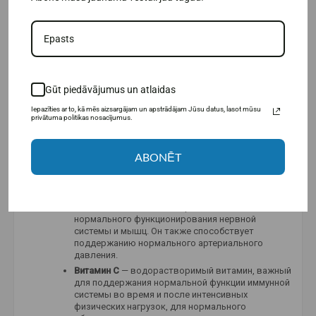
действует быстро, а фруктоза — чуть позже, но
она также эффективно обеспечивает энергией
мышечную работу.
Palatinose® (изомальтулоза) — это
углевод
нового поколения с низким гликемическим
индексом (ГИ 32), который помогает
предотвратить внезапные скачки и падения
Gūt piedāvājumus un atlaidas
уровня сахара в крови, обеспечивая постоянную
поддержку на протяжении всей тренировки —
Iepazīties ar to, kā mēs aizsargājam un apstrādājam Jūsu datus, lasot mūsu
идеально подходит для бегунов, велосипедистов
privātuma politikas nosacījumus.
и спортсменов, занимающихся видами спорта на
выносливость.
ABONĒT
Натрий —
наиболее осмотически активный
компонент внеклеточной жидкости, основной
катион, участвующий в регуляции гидратации
организма.
Калий
— важнейший минерал, необходимый для
нормального функционирования нервной
системы и мышц. Он также способствует
поддержанию нормального артериального
давления.
Витамин С
— водорастворимый витамин, важный
для поддержания нормальной функции иммунной
системы во время и после интенсивных
физических нагрузок, для нормального