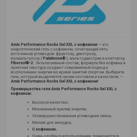
Amix Performance Rocks Gel XXL с кофеином
— это
энергетический гель с кофеином, сочетающий пять
источников углеводов: фруктозу, декстрозу,
изомальтулозу (
Palatinose®
), мальтодекстрин и клетчатку
Fibersol®-2
. Эксклюзивный состав, формула без кофеина и
приятная текстура создают современный подход к
восполнению энергии во время занятий спортом. Выберите
гель, который выделяется своим составом и качеством, —
Amix Performance Rocks Gel XXL с кофеином!
Преимущества геля Amix Performance Rocks Gel XXL с
кофеином:
Высокое качество;
Мгновенный прилив энергии;
Усовершенствованная углеводная смесь;
Мягкий для желудка;
С кофеином
;
Очень удобен в использовании, помещается в