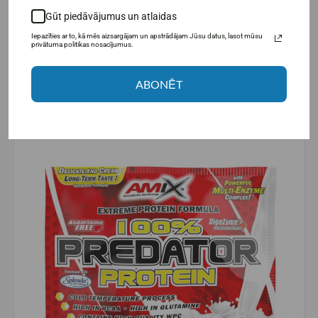
Для спортсменов, занимающихся видами спорта
Gūt piedāvājumus un atlaidas
на выносливость и нуждающихся в
дополнительном потреблении белка во время
Iepazīties ar to, kā mēs aizsargājam un apstrādājam Jūsu datus, lasot mūsu
интенсивных физических нагрузок;
privātuma politikas nosacījumus.
Для тех, кто находится на этапе наращивания
мышечной массы и ищет удобный источник
ABONĒT
белка;
Для тех, кому сложно получать достаточное
количество белка из пищи и кто ищет практичное
решение для повседневного использования.