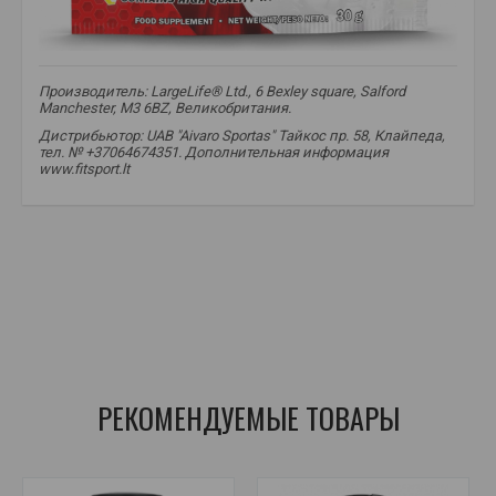
Производитель: LargeLife® Ltd., 6 Bexley square, Salford
Manchester, M3 6BZ, Великобритания.
Дистрибьютор: UAB "Aivaro Sportas" Тайкос пр. 58, Клайпеда,
тел. № +37064674351. Дополнительная информация
www.fitsport.lt​
сывороточный протеин
,
протеиновый коктейль
,
протеин для роста мышц
,
протеин после тренировки
,
аминокислоты из говядины
,
протеиновый комплекс
,
высококачественный протеин
,
спортивные добавки
,
протеин для спортсменов
,
пищеварительные ферменты
РЕКОМЕНДУЕМЫЕ ТОВАРЫ