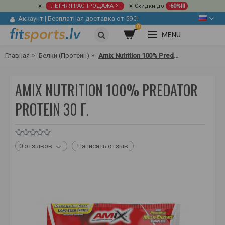
☀️
ЛЕТНЯЯ РАСПРОДАЖА
☀️ Скидки до
-60%!!!
Аккаунт
|
Бесплатная доставка от 59€!
0
MENU
Главная
Белки (Протеин)
Amix Nutrition 100% Predator Protein 30 г.
AMIX NUTRITION 100% PREDATOR
PROTEIN 30 Г.
0 отзывов
Написать отзыв