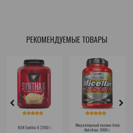
nišrugu baltymai
,
proteinas
,
proteino kokteilis
,
baltyminis kokteilis
,
whey
,
papildai po sporto
,
gera kaina
,
baltymas
РЕКОМЕНДУЕМЫЕ ТОВАРЫ
Мицеллярный казеин Amix
BSN Syntha-6 2260 г.
Nutrition, 1000 г.