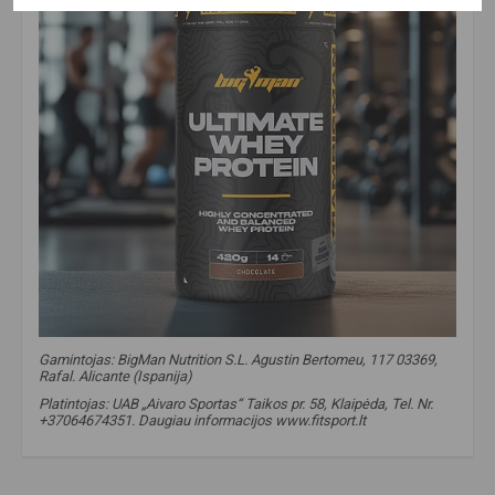
Gamintojas: BigMan Nutrition S.L. Agustin Bertomeu, 117 03369,
Rafal. Alicante (Ispanija)
Platintojas: UAB „Aivaro Sportas“ Taikos pr. 58, Klaipėda, Tel. Nr.
+37064674351. Daugiau informacijos www.fitsport.lt
fitsport.lt
,
bigman nutrition
,
ultimate whey protein
,