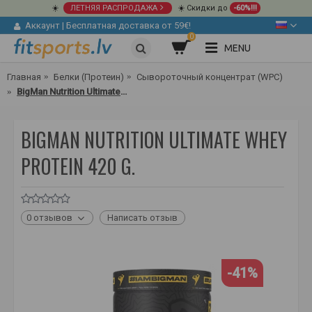
☀️
ЛЕТНЯЯ РАСПРОДАЖА
☀️ Скидки до
-60%!!!
Аккаунт
|
Бесплатная доставка от 59€!
0
MENU
Главная
Белки (Протеин)
Сывороточный концентрат (WPC)
BigMan Nutrition Ultimate Whey Protein 420 g.
BIGMAN NUTRITION ULTIMATE WHEY
PROTEIN 420 G.
0 отзывов
Написать отзыв
-41%