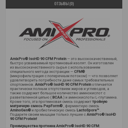
ОТЗЫВЫ (0)
AmixPro® IsoHD 90 CFM Protein
— это высококачественный,
быстро усваиваемый протеиновый изолят. Он изготовлен
из высококачественного сырья с использованием
специального метода экстракции —
CFM®
(микрофильтрация с поперечным потоком) — что позволяет
удовлетворить потребности даже самых требовательных
спортсменов.
AmixPro® IsoHD 90 CFM Protein
отличается
практически полным отсутствием жиров и углеводов, а
также содержит большое количество аминокислот с
разветвленной цепью (
BCAA
) и аминокислоты L-глутамина.
Кроме того, эта протеиновая смесь содержит
тройную
матричную смесь PepForm®
, ферментную смесь
AminoGen®
и пробиотическую смесь
LactoSpore™
.
Подарите своим мышцам только лучшее с
AmixPro® IsoHD
90 CFM Protein!
Преимущества протеина AmixPro® IsoHD 90 CFM: