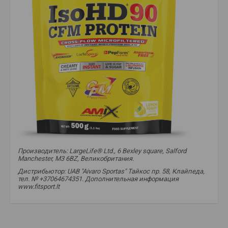
Производитель: LargeLife® Ltd., 6 Bexley square, Salford
Manchester, M3 6BZ, Великобритания.
Дистрибьютор: UAB "Aivaro Sportas" Тайкос пр. 58, Клайпеда,
тел. № +37064674351. Дополнительная информация
www.fitsport.lt​
amix pro
,
isohd
,
cfm
,
protein
,
protein
,
protein shake
,