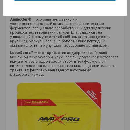
Пептиды выделены из свежих, кристаллически чистых
сывороточных белков
CFM
, что гарантирует максимальное
усвоение аминокислот, таких как лейцин, BCAA и триптофан.
AminoGen®
— это запатентованный и
усовершенствованный комплекс пищеварительных
ферментов, специально разработанный для поддержки
процесса переваривания белков. Благодаря своей
уникальной формуле
AminoGen®
помогает расщеплять
крупные молекулы белка на более мелкие пептиды и
аминокислоты, что улучшает их усвоение организмом.
LactoSpore™ —
этот пробиотик поддерживает баланс
кишечной микрофлоры, улучшает пищеварение и укрепляет
иммунитет. Благодаря своей стабильной формуле он
активен даже при сложных состояниях пищеварительного
тракта, эффективно защищая от патогенных
микроорганизмов.