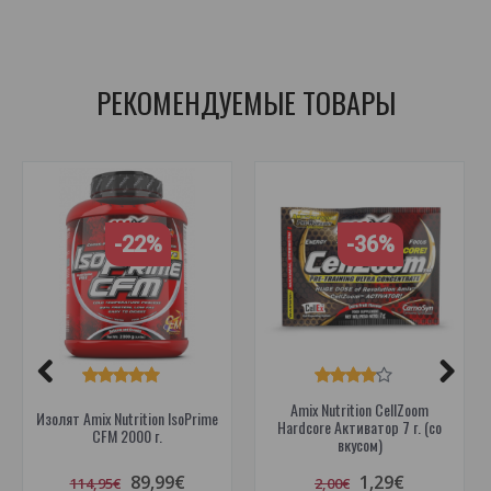
protein
,
protein isolate
,
whey protein isolate
,
isolate
,
isolate
,
whey isolate
РЕКОМЕНДУЕМЫЕ ТОВАРЫ
-22%
-36%
Amix Nutrition CellZoom
Изолят Amix Nutrition IsoPrime
Hardcore Активатор 7 г. (со
CFM 2000 г.
вкусом)
89,99€
1,29€
114,95€
2,00€