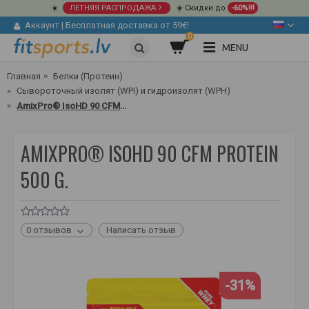
☀️
ЛЕТНЯЯ РАСПРОДАЖА
☀️ Скидки до
-60%!!!
Аккаунт
|
Бесплатная доставка от 59€!
0
MENU
Главная
Белки (Протеин)
Сывороточный изолят (WPI) и гидроизолят (WPH)
AmixPro® IsoHD 90 CFM Protein 500 g.
AMIXPRO® ISOHD 90 CFM PROTEIN
500 G.
0 отзывов
Написать отзыв
-31%