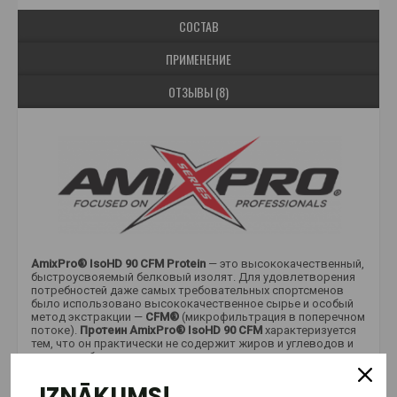
СОСТАВ
ПРИМЕНЕНИЕ
ОТЗЫВЫ (8)
AmixPro® IsoHD 90 CFM Protein
— это высококачественный,
быстроусвояемый белковый изолят. Для удовлетворения
потребностей даже самых требовательных спортсменов
было использовано высококачественное сырье и особый
метод экстракции —
CFM®
(микрофильтрация в поперечном
потоке).
Протеин AmixPro® IsoHD 90 CFM
характеризуется
тем, что он практически не содержит жиров и углеводов и
содержит большое количество аминокислот с
разветвленной цепью (
BCAA
) и аминокислоту L-глутамин.
Кроме того, эта белковая смесь также содержит смесь
IZNĀKUMS!
PepForm® Triple-Matrix
, а также ферментные смеси