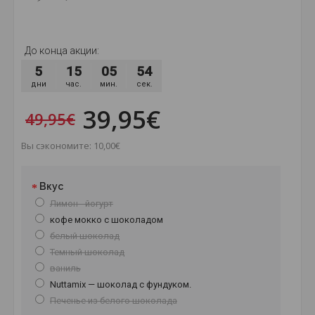
До конца акции:
5
15
05
54
дни
час.
мин.
сек.
39,95€
49,95€
Вы сэкономите: 10,00€
Вкус
Лимон - йогурт
кофе мокко с шоколадом
белый шоколад
Темный шоколад
ваниль
Nuttamix — шоколад с фундуком.
Печенье из белого шоколада