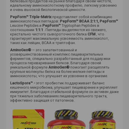
белковых продуктов на рынке благодаря своей чистоте,
идеальному аминокислотному профилю, легкому усвоению
и очень высокой биологической ценности.
PepForm™ Triple-Matrix
представляет собой комбинацию
аминокислотных пептидов:
PepForm™ BCAA 2:1:1, PepForm™
Leucine Peptides и
PepForm™
Tryptophan Peptides в
соотношении
1:1:1
. Пептиды выделяются из свежего,
кристально чистого сывороточного белка
CFM
, что
гарантирует максимальную усвояемость аминокислот,
таких как лейцин, BCAA и триптофан.
AminoGen®
— это запатентованный и
усовершенствованный комплекс пищеварительных
ферментов, специально разработанный для поддержки
процесса переваривания белков. Благодаря своей
уникальной формуле
AminoGen®
помогает расщеплять
крупные молекулы белка на более мелкие пептиды и
аминокислоты, что улучшает их усвоение в организме.
LactoSpore™ -
этот пробиотик поддерживает баланс
кишечного микробиома, улучшает пищеварение и укрепляет
иммунитет. Благодаря стабильной формуле он активен даже
при тяжелых заболеваниях пищеварительного тракта,
эффективно защищая от патогенов.