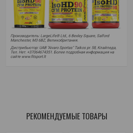
Производитель: LargeLife® Ltd., 6 Bexley Square, Salford
Manchester, M3 6BZ, Великобритания.
Дистрибьютор: UAB "Aivaro Sportas" Taikos pr. 58, Клайпеда,
Тел. Нет. +37064674351. Более подробная информация на
сайте www.fitsport.lt
amix pro
,
isohd
,
cfm
,
протеин
,
белок
,
протеиновый коктейль
,
протеин
,
изолят белка
,
изолят сывороточного протеина
,
изолят
,
изолят
,
сывороточный изолят
РЕКОМЕНДУЕМЫЕ ТОВАРЫ