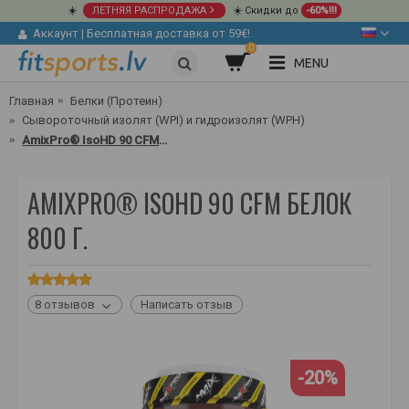
☀️
ЛЕТНЯЯ РАСПРОДАЖА
☀️ Скидки до
-60%!!!
Аккаунт
|
Бесплатная доставка от 59€!
0
MENU
Главная
Белки (Протеин)
Сывороточный изолят (WPI) и гидроизолят (WPH)
AmixPro® IsoHD 90 CFM Белок 800 г.
AMIXPRO® ISOHD 90 CFM БЕЛОК
800 Г.
8 отзывов
Написать отзыв
-20%