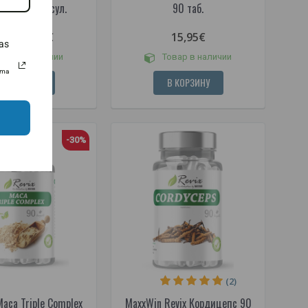
ена 100 капсул.
90 таб.
17,95€
15,95€
95€
as
овар в наличии
Товар в наличии
uma
В КОРЗИНУ
В КОРЗИНУ
-30%
(2)
aca Triple Complex
MaxxWin Revix Кордицепс 90