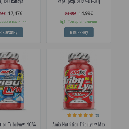
, 120 капсул.
kaps. (exp. 2027-01-30)
17,47€
14,99€
95€
24,95€
овар в наличии
Товар в наличии
В КОРЗИНУ
В КОРЗИНУ
(9)
ition TribuLyn™ 40%
Amix Nutrition TribuLyn™ Max