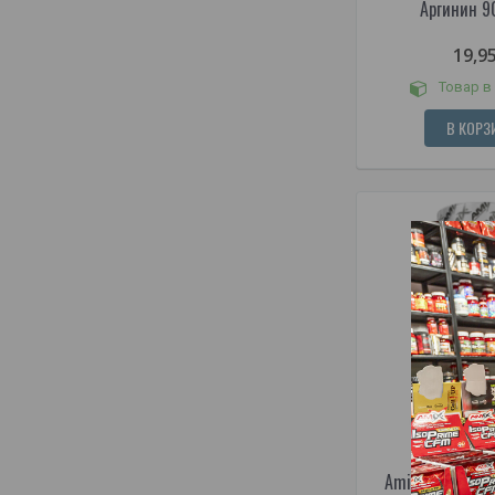
Аргинин 9
19,9
Товар в
В КОРЗ
Amix Nutrition 