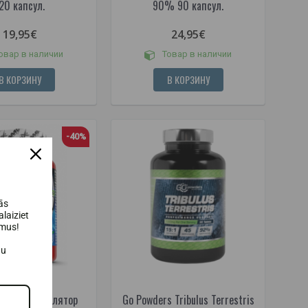
20 капсул.
90% 90 капсул.
19,95€
24,95€
овар в наличии
Товар в наличии
В КОРЗИНУ
В КОРЗИНУ
-40%
ās
laiziet
umus!
au
rition Стимулятор
Go Powders Tribulus Terrestris