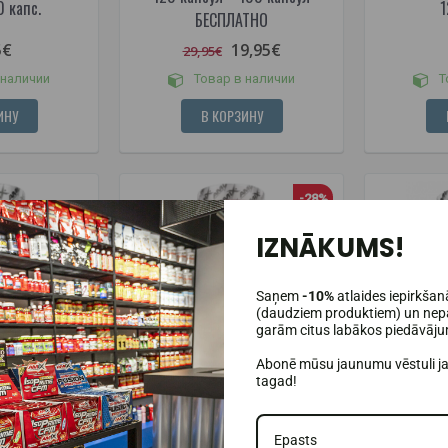
0 капс.
1
БЕСПЛАТНО
5€
19,95€
29,95€
 наличии
Товар в наличии
Т
ИНУ
В КОРЗИНУ
-28%
IZNĀKUMS!
Saņem
-10%
atlaides iepirkšan
(daudziem produktiem) un nepa
garām citus labākos piedāvāj
Abonē mūsu jaunumu vēstuli j
tagad!
(2)
Аргинин 120
Amix Nutrition Аргинин 360
Amix Nut