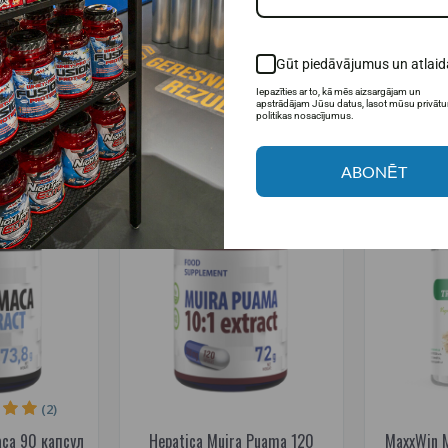
л.
капсул.
диосг
5€
25,99€
35,95€
29,
Gūt piedāvājumus un atlaid
 наличии
Товар в наличии
Т
Iepazīties ar to, kā mēs aizsargājam un
apstrādājam Jūsu datus, lasot mūsu privāt
ИНУ
В КОРЗИНУ
politikas nosacījumus.
ABONĒT
-50%
-25%
(2)
aca 90 капсул
Hepatica Muira Puama 120
MaxxWin M