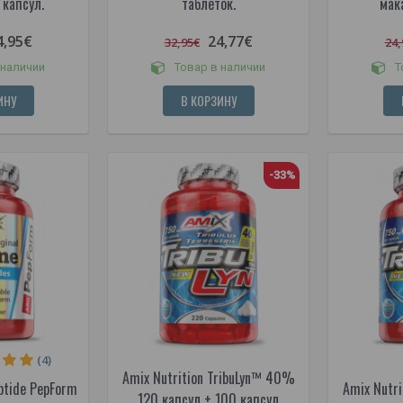
 капсул.
таблеток.
мака
4,95€
24,77€
32,95€
24,
 наличии
Товар в наличии
Т
ИНУ
В КОРЗИНУ
-33%
(4)
Amix Nutrition TribuLyn™ 40%
ptide PepForm
Amix Nutr
120 капсул + 100 капсул