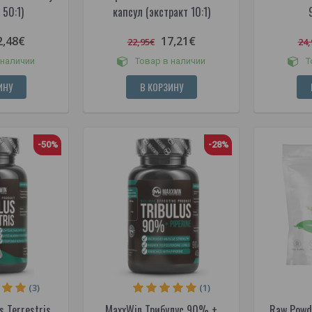
 50:1)
капсул (экстракт 10:1)
2,48€
17,21€
22,95€
24,
 наличии
Товар в наличии
Т
ИНУ
В КОРЗИНУ
-50%
-28%
(3)
(1)
s Terrestris
MaxxWin Трибулус 90% +
Raw Powd