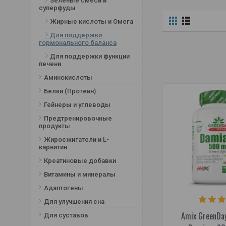
Зелёные смеси и
суперфуды
Жирные кислоты и Омега
Для поддержки
гормонального баланса
Для поддержки функции
печени
Аминокислоты
Белки (Протеин)
Гейнеры и углеводы
Предтренировочные
продукты
Жиросжигатели и L-
карнитин
Креатиновые добавки
Витамины и минералы
Адаптогены
Для улучшения сна
Amix GreenDa
Для суставов