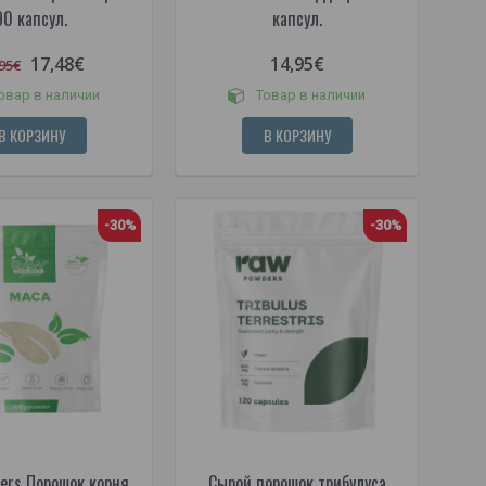
90 капсул.
капсул.
17,48€
14,95€
95€
овар в наличии
Товар в наличии
В КОРЗИНУ
В КОРЗИНУ
-30%
-30%
ers Порошок корня
Сырой порошок трибулуса