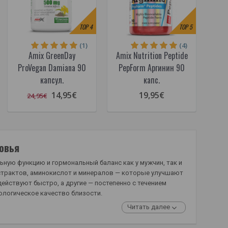
TOP
4
TOP
5
(1)
(4)
Amix GreenDay
Amix Nutrition Peptide
ProVegan Damiana 90
PepForm Аргинин 90
капсул.
капс.
14,95€
19,95€
24,95€
овья
ную функцию и гормональный баланс как у мужчин, так и
кстрактов, аминокислот и минералов — которые улучшают
йствуют быстро, а другие — постепенно с течением
ологическое качество близости.
Читать далее