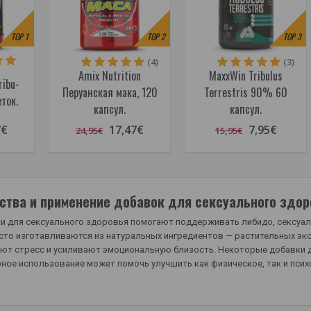
TOP
1
TOP
2
TOP
3
(4)
(3)
Amix Nutrition
MaxxWin Tribulus
ribu-
Перуанская мака, 120
Terrestris 90% 60
ток.
капсул.
капсул.
7€
17,47€
7,95€
24,95€
15,95€
ства и применение добавок для сексуального здор
 для сексуального здоровья помогают поддерживать либидо, сексуаль
асто изготавливаются из натуральных ингредиентов — растительных э
ют стресс и усиливают эмоциональную близость. Некоторые добавки де
рное использование может помочь улучшить как физическое, так и псих