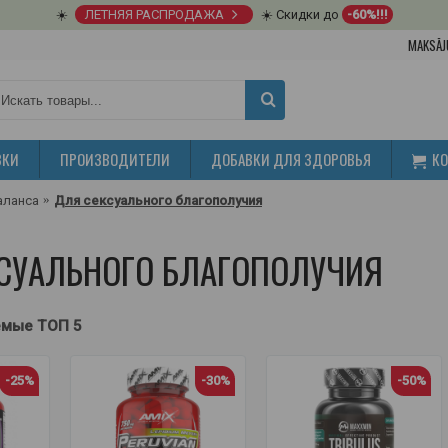
☀️
ЛЕТНЯЯ РАСПРОДАЖА
☀️ Скидки до
-60%!!!
MAKSĀJ
ВКИ
ПРОИЗВОДИТЕЛИ
ДОБАВКИ ДЛЯ ЗДОРОВЬЯ
К
аланса
Для сексуального благополучия
СУАЛЬНОГО БЛАГОПОЛУЧИЯ
емые ТОП 5
-25%
-30%
-50%