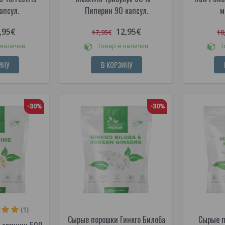
апсул.
Пиперин 90 капсул.
м
,95€
12,95€
17,95€
10
 наличии
Товар в наличии
Т
ИНУ
В КОРЗИНУ
-30%
-30%
(1)
Сырые порошки Гинкго Билоба
Сырые п