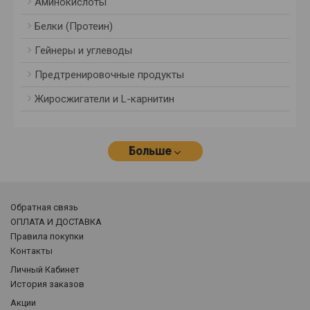
Аминокислоты
Белки (Протеин)
Гейнеры и углеводы
Предтренировочные продукты
Жиросжигатели и L-карнитин
Больше
Обратная связь
ОПЛАТА И ДОСТАВКА
Правила покупки
Контакты
Личный Кабинет
История заказов
Акции