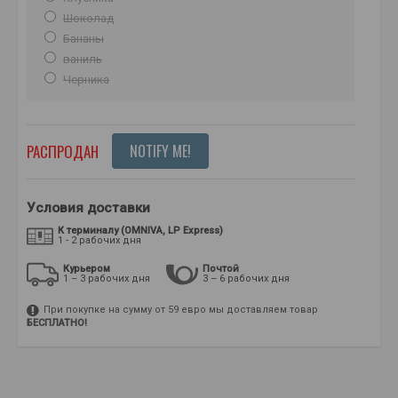
Шоколад
Бананы
ваниль
Черника
РАСПРОДАН
NOTIFY ME!
Условия доставки
К терминалу (OMNIVA, LP Express)
1 - 2 рабочих дня
Курьером
Почтой
1 – 3 рабочих дня
3 – 6 рабочих дня
При покупке на сумму от 59 евро мы доставляем товар
БЕСПЛАТНО!