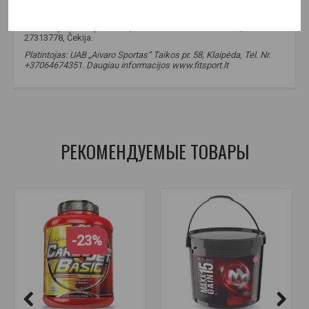
Jame nėra aspartamo.
Gamintojas: REVI plus s.r.o, Akatova 503/13 Litomerice, IČ
27313778, Čekija.
Platintojas: UAB „Aivaro Sportas“ Taikos pr. 58, Klaipėda, Tel. Nr.
+37064674351. Daugiau informacijos www.fitsport.lt
gaineris
,
maisto papildai masei
,
maisto papildai sportui
РЕКОМЕНДУЕМЫЕ ТОВАРЫ
-23%