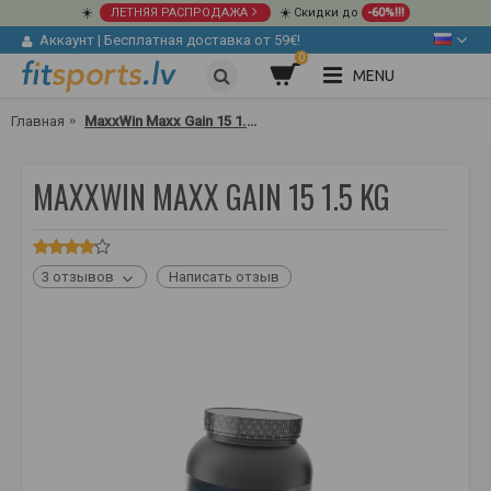
☀️
ЛЕТНЯЯ РАСПРОДАЖА
☀️ Скидки до
-60%!!!
Аккаунт
|
Бесплатная доставка от 59€!
0
MENU
Главная
MaxxWin Maxx Gain 15 1.5 kg
MAXXWIN MAXX GAIN 15 1.5 KG
3 отзывов
Написать отзыв