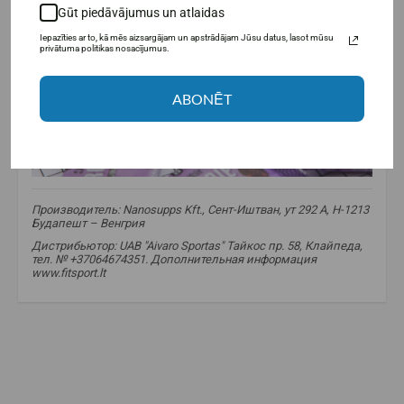
Gūt piedāvājumus un atlaidas
Iepazīties ar to, kā mēs aizsargājam un apstrādājam Jūsu datus, lasot mūsu
privātuma politikas nosacījumus.
ABONĒT
Производитель: Nanosupps Kft., Сент-Иштван, ут 292 A, H-1213
Будапешт – Венгрия
Дистрибьютор: UAB "Aivaro Sportas" Тайкос пр. 58, Клайпеда,
тел. № +37064674351. Дополнительная информация
www.fitsport.lt​
baltyminis pyragaitis
,
proteininis brownie
,
sveikas užkandis
,
daug baltymų
,
mažai cukraus
,
sporto mityba
,
fitneso užkandis
,
protein brownie
,
protein snack
,
high protein
,
low sugar
,
healthy snack
,
fitness nutrition
,
healthy food
,
gym snack