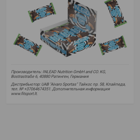
Производитель: INLEAD Nutrition GmbH and CO. KG,
Bostrastraße 6, 40880 Ратинген, Германия
Дистрибьютор: UAB "Aivaro Sportas" Тайкос пр. 58, Клайпеда,
тел. № +37064674351. Дополнительная информация
www.fitsport.lt.
Конфеты с арахисовой пастой
,
без добавления сахара
,
низкокалорийные
,
полезный перекус
,
лакомство для фитнеса
,
без глютена
,
без лактозы
,
протеиновые конфеты
,
батончик
,
вафля
,
вафли
,
вафля