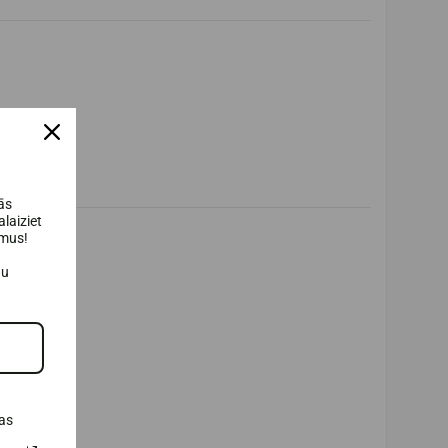
ās
laiziet
umus!
au
as