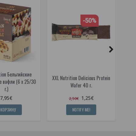
-50%
tion Бельгийские
XXL Nutrition Delicious Protein
 вафли (6 x 25/30
Wafer 40 г.
N
г.)
7,95€
1,25€
2,50€
 КОРЗИНУ
NOTIFY ME!