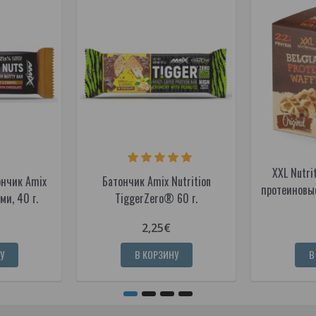
XXL Nutri
нчик Amix
Батончик Amix Nutrition
протеиновые
ми, 40 г.
TiggerZero® 60 г.
2,25€
У
В КОРЗИНУ
В