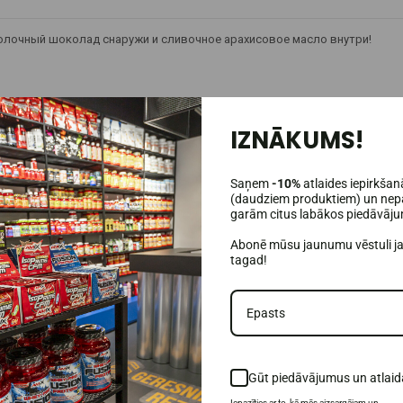
лочный шоколад снаружи и сливочное арахисовое масло внутри!
IZNĀKUMS!
Saņem
-10%
atlaides iepirkšan
(daudziem produktiem) un nepa
garām citus labākos piedāvāj
Abonē mūsu jaunumu vēstuli j
tagad!
Gūt piedāvājumus un atlaid
Iepazīties ar to, kā mēs aizsargājam un