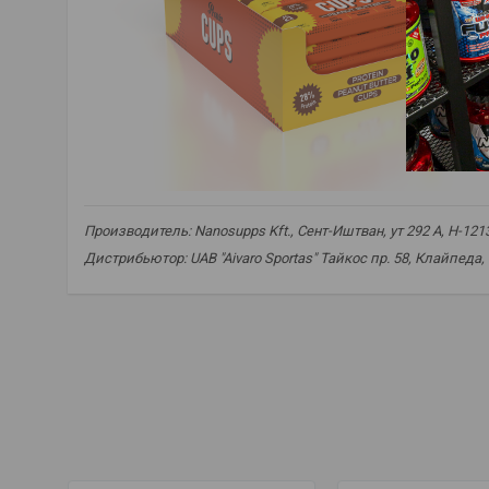
Производитель: Nanosupps Kft., Сент-Иштван, ут 292 A, H-12
Дистрибьютор: UAB "Aivaro Sportas" Тайкос пр. 58, Клайпеда,
baltyminiai puodeliai
,
proteino užkandis
,
baltyminis desertas
healthy snack
,
gym snack
,
low sugar
,
chocolate protein