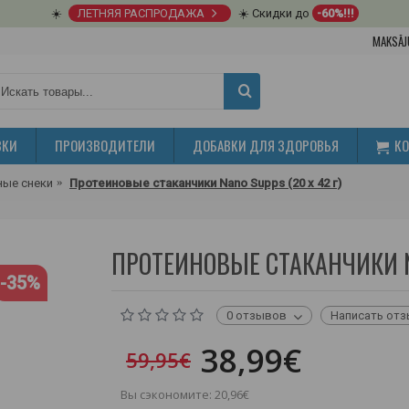
☀️
ЛЕТНЯЯ РАСПРОДАЖА
☀️ Скидки до
-60%!!!
MAKSĀJ
ВКИ
ПРОИЗВОДИТЕЛИ
ДОБАВКИ ДЛЯ ЗДОРОВЬЯ
К
ные снеки
Протеиновые стаканчики Nano Supps (20 x 42 г)
ПРОТЕИНОВЫЕ СТАКАНЧИКИ NA
-35%
0 отзывов
Написать от
38,99€
59,95€
Вы сэкономите: 20,96€