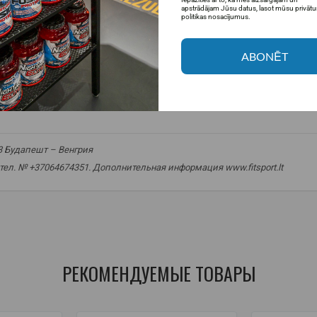
apstrādājam Jūsu datus, lasot mūsu privāt
politikas nosacījumus.
ABONĒT
13 Будапешт – Венгрия
 тел. № +37064674351. Дополнительная информация www.fitsport.lt​
,
sporto mityba
,
sveikas užkandis
,
be pridėtinio cukraus
,
šokoladinis b
РЕКОМЕНДУЕМЫЕ ТОВАРЫ