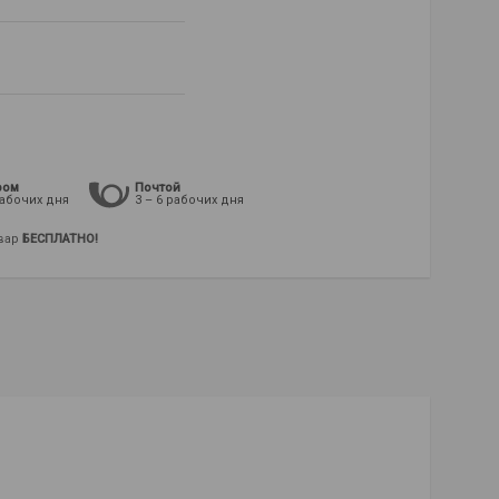
ром
Почтой
рабочих дня
3 – 6 рабочих дня
овар
БЕСПЛАТНО!