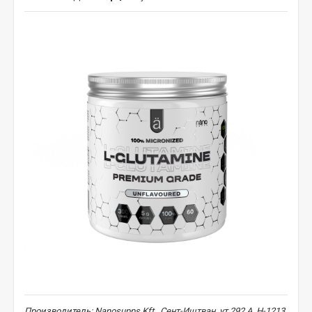
Производитель: Nanosupps Kft., Сент-Иштван, ут 292 A, H-1213