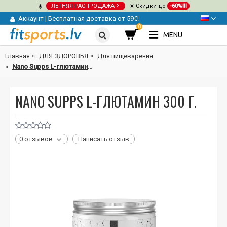
☀️
ЛЕТНЯЯ РАСПРОДАЖА
☀️ Скидки до
-60%!!!
Аккаунт
|
Бесплатная доставка от 59€!
0
MENU
Главная
ДЛЯ ЗДОРОВЬЯ
Для пищеварения
Nano Supps L-глютамин 300 г.
NANO SUPPS L-ГЛЮТАМИН 300 Г.
0 отзывов
Написать отзыв