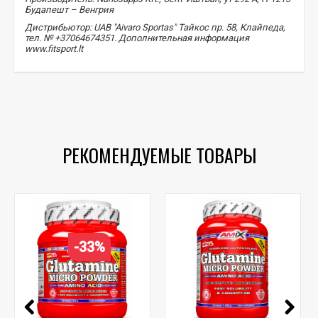
Будапешт – Венгрия
Дистрибьютор: UAB "Aivaro Sportas" Тайкос пр. 58, Клайпеда,
тел. № +37064674351. Дополнительная информация
www.fitsport.lt​
L-глютамин
,
глютамин
,
аминокислоты
,
L-глютамин
,
порошок глютамина
,
аминокислоты
РЕКОМЕНДУЕМЫЕ ТОВАРЫ
-33%