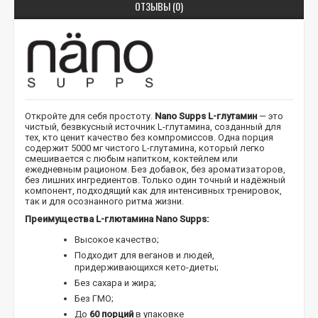
ОТЗЫВЫ (0)
Откройте для себя простоту.
Nano Supps L-глутамин
— это
чистый, безвкусный источник L-глутамина, созданный для
тех, кто ценит качество без компромиссов. Одна порция
содержит 5000 мг чистого L-глутамина, который легко
смешивается с любым напитком, коктейлем или
ежедневным рационом. Без добавок, без ароматизаторов,
без лишних ингредиентов. Только один точный и надёжный
компонент, подходящий как для интенсивных тренировок,
так и для осознанного ритма жизни.
Преимущества L-глютамина Nano Supps:
Высокое качество;
Подходит для веганов и людей,
придерживающихся кето-диеты;
Без сахара и жира;
Без ГМО;
До
60 порций
в упаковке