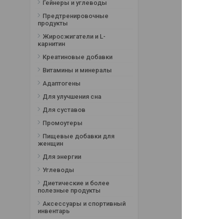
Гейнеры и углеводы
Предтренировочные
продукты
Жиросжигатели и L-
карнитин
Креатиновые добавки
Витамины и минералы
Адаптогены
Для улучшения сна
Для суставов
Промоутеры
Пищевые добавки для
женщин
Для энергии
Углеводы
Диетические и более
полезные продукты
Аксессуары и спортивный
инвентарь