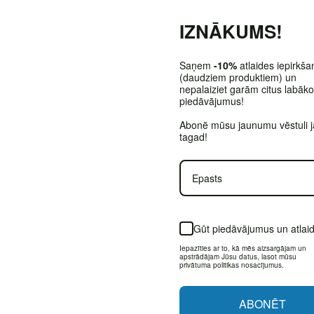
IZNĀKUMS!
Saņem
-10%
atlaides iepirkša
(daudziem produktiem) un
nepalaiziet garām citus labāk
piedāvājumus!
Abonē mūsu jaunumu vēstuli 
tagad!
Gūt piedāvājumus un atlai
Iepazīties ar to, kā mēs aizsargājam un
apstrādājam Jūsu datus, lasot mūsu
privātuma politikas nosacījumus.
ABONĒT