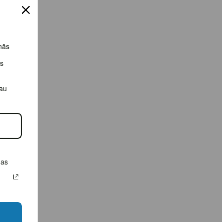
nās
os
jau
das