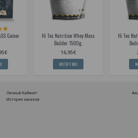
SS Gainer
Hi Tec Nutrition Whey Mass
Hi Tec Nu
Builder 1500g.
Buil
95€
16,95€
У
NOTIFY ME!
N
Личный Кабинет
Ак
История заказов