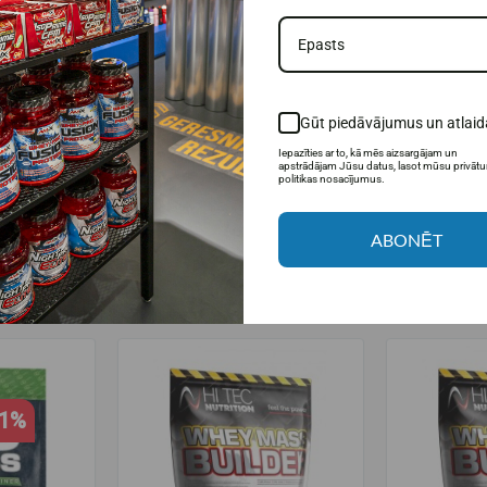
шке. Это мощный специализированный пищевой продукт, предназначенн
лями.
х углеводов (дифференцированных по гликемическому индексу) и белк
имые для быстрого роста мышечной силы и массы.
Gūt piedāvājumus un atlaid
Iepazīties ar to, kā mēs aizsargājam un
apstrādājam Jūsu datus, lasot mūsu privāt
politikas nosacījumus.
ABONĒT
РЕКОМЕНДУЕМЫЕ ТОВАРЫ
21%