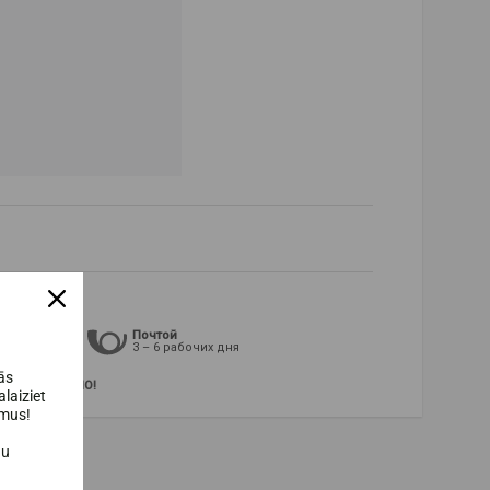
ром
Почтой
рабочих дня
3 – 6 рабочих дня
ās
овар
БЕСПЛАТНО!
laiziet
umus!
au