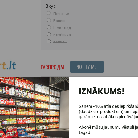
Вкус
Печенье
Бананы
Шоколад
Клубника
ваниль
РАСПРОДАН
NOTIFY ME!
Условия доставки
IZNĀKUMS!
К терминалу (OMNIVA, LP Express)
Курье
1 - 2 рабочих дня
1 – 3 
Saņem
-10%
atlaides iepirkšan
При покупке на сумму от 59 евро мы доставляем т
(daudziem produktiem) un nepa
garām citus labākos piedāvāj
Abonē mūsu jaunumu vēstuli j
tagad!