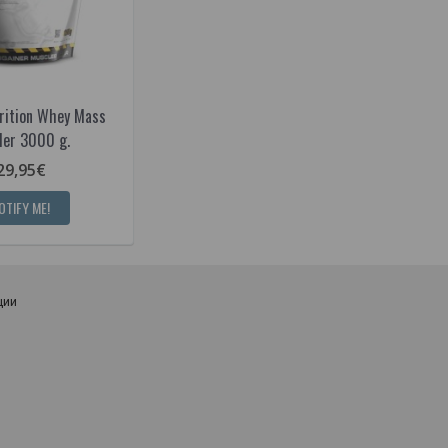
trition Whey Mass
der 3000 g.
29,95€
OTIFY ME!
ции