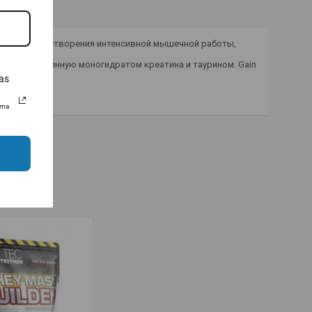
ый для удовлетворения интенсивной мышечной работы,
ов, обогащенную моногидратом креатина и таурином. Gain
as
uma