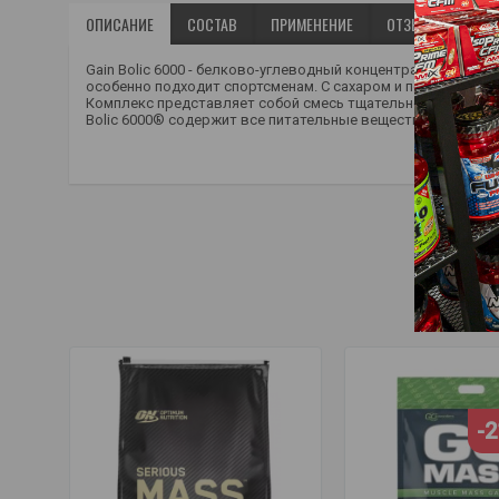
ОПИСАНИЕ
СОСТАВ
ПРИМЕНЕНИЕ
ОТЗЫВЫ (0)
Gain Bolic 6000 - белково-углеводный концентрат в поро
особенно подходит спортсменам. С сахаром и подсластите
Комплекс представляет собой смесь тщательно подобранны
Bolic 6000® содержит все питательные вещества, необход
гейнер
,
добавки для набора массы
,
размер мекс
-