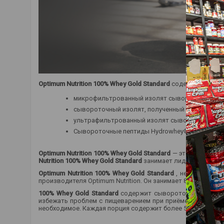
Optimum Nutrition 100% Whey Gold Standard
содержит высоко
микрофильтрованный изолят сывороточного б
сывороточный изолят, полученный с помощью 
ультрафильтрованный изолят сывороточного 
Сывороточные пептиды Hydrowhey®
Optimum Nutrition 100% Whey Gold Standard
— это чистый сы
Nutrition 100% Whey Gold Standard
занимает лидирующие поз
Optimum Nutrition 100% Whey Gold Standard
, несомненно, 
производителя Optimum Nutrition. Он занимает 8-е место в 
100% Whey Gold Standard
содержит сывороточный изолят 
избежать проблем с пищеварением при приёме добавок. С
необходимое. Каждая порция содержит более 5 граммов B