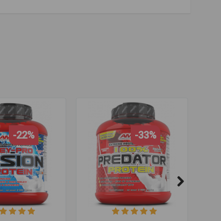
рт
,
золотой стандарт
,
сывороточный протеин
,
-22%
-33%