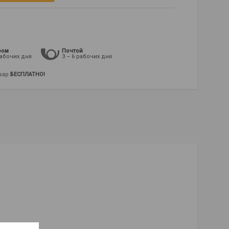
ром
Почтой
рабочих дня
3 – 6 рабочих дня
овар
БЕСПЛАТНО!