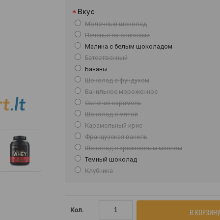
Вкус
Молочный шоколад
Печенье со сливками
Малина с белым шоколадом
Естественный
Бананы
Шоколад с фундуком
Ванильное мороженное
Соленая карамель
Шоколад с мятой
Карамельный ирис
Французская ваниль
Шоколад с арахисовым маслом
Темный шоколад
Клубника
Кол.
В КОРЗИНУ