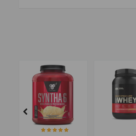
сывороточный золотой стандарт
,
протеин
,
100% сыворо
протеины
,
белковые смеси