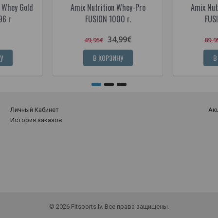
 Whey Gold
Amix Nutrition Whey-Pro
Amix Nut
96 г
FUSION 1000 г.
FUS
34,99€
49,95€
89,9
У
В КОРЗИНУ
В
Личный Кабинет
Ак
История заказов
© 2026 Fitsports.lv. Все права защищены.