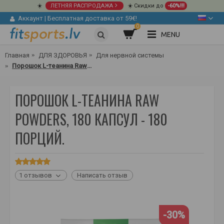
☀️
ЛЕТНЯЯ РАСПРОДАЖА
☀️ Скидки до
-60%!!!
Аккаунт
|
Бесплатная доставка от 59€!
0
MENU
Главная
ДЛЯ ЗДОРОВЬЯ
Для нервной системы
Порошок L-теанина Raw Powders, 180 капсул - 180 порций.
ПОРОШОК L-ТЕАНИНА RAW
POWDERS, 180 КАПСУЛ - 180
ПОРЦИЙ.
1 отзывов
Написать отзыв
-30%