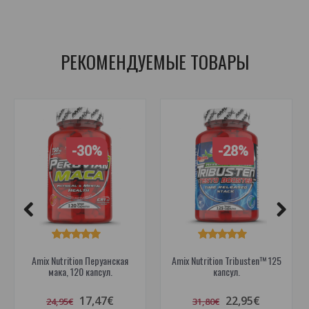
пищевые добавки для спорта
,
перуанская мака
,
антиоксиданты
,
бустеры тестостерона
РЕКОМЕНДУЕМЫЕ ТОВАРЫ
-30%
-28%
Amix Nutrition Перуанская
Amix Nutrition Tribusten™ 125
мака, 120 капсул.
капсул.
17,47€
22,95€
24,95€
31,80€