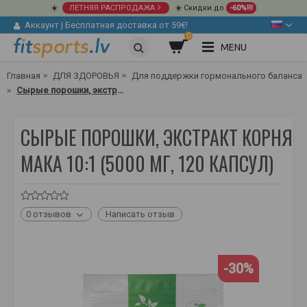
☀️
ЛЕТНЯЯ РАСПРОДАЖА
☀️ Скидки до
-60%!!!
Аккаунт
|
Бесплатная доставка от 59€!
0
MENU
Главная
ДЛЯ ЗДОРОВЬЯ
Для поддержки гормонального баланса
Сырые порошки, экстракт корня мака 10:1 (5000 мг, 120 капсул)
СЫРЫЕ ПОРОШКИ, ЭКСТРАКТ КОРНЯ
МАКА 10:1 (5000 МГ, 120 КАПСУЛ)
0 отзывов
Написать отзыв
-30%