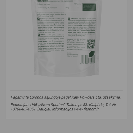
Pagaminta Europos sąjungoje pagal Raw Powders Ltd. užsakymą.
Platintojas: UAB „Aivaro Sportas“ Taikos pr. 58, Klaipėda, Tel. Nr.
+37064674351. Daugiau informacijos www.fitsport.lt
kofermentas Q10
,
coenzyme Q10
,
Q10 papildas
,