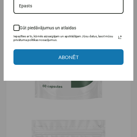
Gūt piedāvājumus un atlaidas
Iepazīties ar to, kā mēs aizsargājam un apstrādājam Jūsu datus, lasot mūsu
privātuma politikas nosacījumus.
ABONĒT