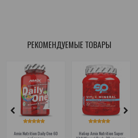
coenzyme Q10 supplement
,
antioksidantas
,
antioxidant supplement
,
energijos apykaitai
,
energy metabolism support
,
širdies sveikatai
,
heart health support
,
ląstelių energijai
,
cellular energy support
РЕКОМЕНДУЕМЫЕ ТОВАРЫ
Amix Nutrition Daily One 60
Набор Amix Nutrition Super