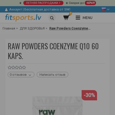
☀️
ЛЕТНЯЯ РАСПРОДАЖА
☀️ Скидки до
-60%!!!
Аккаунт
|
Бесплатная доставка от 59€!
0
MENU
Главная
ДЛЯ ЗДОРОВЬЯ
Raw Powders Coenzyme Q10 60 kaps.
RAW POWDERS COENZYME Q10 60
KAPS.
0 отзывов
Написать отзыв
-30%