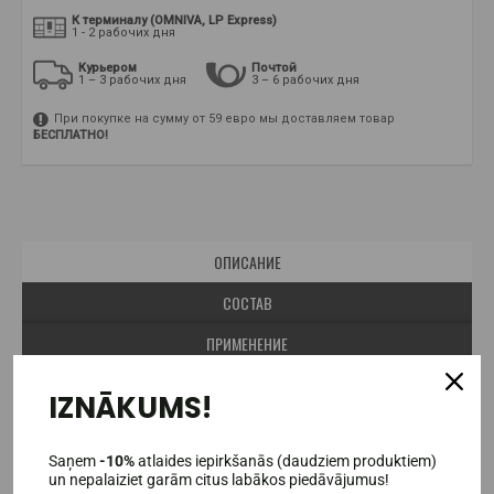
К терминалу (OMNIVA, LP Express)
1 - 2 рабочих дня
Курьером
Почтой
1 – 3 рабочих дня
3 – 6 рабочих дня
При покупке на сумму от 59 евро мы доставляем товар
БЕСПЛАТНО!
ОПИСАНИЕ
СОСТАВ
ПРИМЕНЕНИЕ
ОТЗЫВЫ (3)
IZNĀKUMS!
Xtend Original BCAA privalumai:
Saņem
-10%
atlaides iepirkšanās (daudziem produktiem)
Sudėtyje nėra cukraus;
un nepalaiziet garām citus labākos piedāvājumus!
7 g BCAA*, 2,5g L – Glutamino, 1 g Citrulino malato;