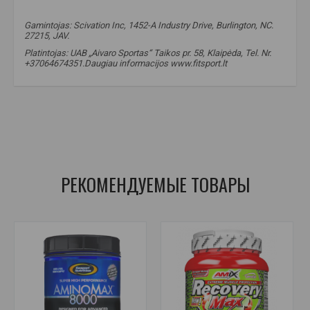
Gamintojas: Scivation Inc, 1452-A Industry Drive, Burlington, NC.
27215, JAV.
Platintojas: UAB „Aivaro Sportas“ Taikos pr. 58, Klaipėda, Tel. Nr.
+37064674351.Daugiau informacijos www.fitsport.lt
scivation xtend
,
xtend vartojimas
,
amino rugstys
,
geriausios amino rugstys
,
xtend
,
amino
,
bcaa
,
glutaminas
,
citrulinas
,
elektrolitai
РЕКОМЕНДУЕМЫЕ ТОВАРЫ