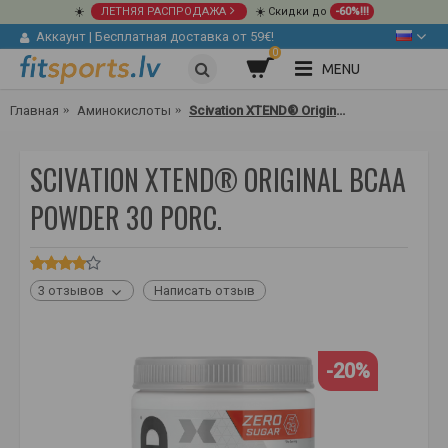
☀️
ЛЕТНЯЯ РАСПРОДАЖА
☀️ Скидки до
-60%!!!
Аккаунт
|
Бесплатная доставка от 59€!
0
MENU
Главная
Аминокислоты
Scivation XTEND® Original BCAA Powder 30 porc.
SCIVATION XTEND® ORIGINAL BCAA
POWDER 30 PORC.
3 отзывов
Написать отзыв
-20%