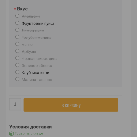
Вкус
Апельсин
Фруктовый пунш
Лимон лайм
Голубая малина
манго
Арбузы
Черная смородина
Зеленое яблоко
Клубника-киви
Малина - ананас
В КОРЗИНУ
Условия доставки
Товар на складе