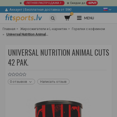
☀️
ЛЕТНЯЯ РАСПРОДАЖА
☀️ Скидки до
-60%!!!
Аккаунт
|
Бесплатная доставка от 59€!
0
MENU
Главная
Жиросжигатели и L-карнитин
Горелки с кофеином
Universal Nutrition Animal Cuts 42 pak.
UNIVERSAL NUTRITION ANIMAL CUTS
42 PAK.
0 отзывов
Написать отзыв