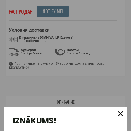
РАСПРОДАН
NOTIFY ME!
Условия доставки
К терминалу (OMNIVA, LP Express)
1 - 2 рабочих дня
Курьером
Почтой
1 – 3 рабочих дня
3 – 6 рабочих дня
При покупке на сумму от 59 евро мы доставляем товар
БЕСПЛАТНО!
ОПИСАНИЕ
СОСТАВ
IZNĀKUMS!
ПРИМЕНЕНИЕ