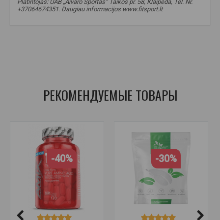
Platintojas: UAB „Aivaro Sportas“ Taikos pr. 58, Klaipėda, Tel. Nr.
+37064674351. Daugiau informacijos www.fitsport.lt​
холин
,
битартрат холина
,
битартрат холина
,
VitaCholine
,
функция мозга
,
нервная система
,
память
,
поддержка памяти
,
печень
,
печень
РЕКОМЕНДУЕМЫЕ ТОВАРЫ
-40%
-30%