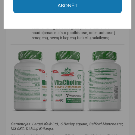
palaikyti normalią
homocisteino
apykaitą, normalią
ABONĒT
lipidų
apykaitą bei padeda palaikyti normalią
kepenų
veiklą.
VitaCholine®
tai registruotas cholino L-bitartrato
prekės ženklas, kuris išsiskiria natūralia kilme,
stabilumu ir geru biologiniu prieinamumu. Jis
naudojamas maisto papilduose, orientuotuose į
smegenų, nervų ir kepenų funkcijų palaikymą.
Gamintojas: LargeLife® Ltd., 6 Bexley square, Salford Manchester,
M3 6BZ, Didžioji Britanija.