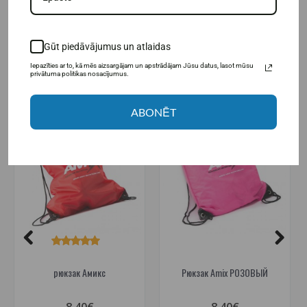
рюкзаки
Gūt piedāvājumus un atlaidas
РЕКОМЕНДУЕМЫЕ ТОВАРЫ
Iepazīties ar to, kā mēs aizsargājam un apstrādājam Jūsu datus, lasot mūsu
privātuma politikas nosacījumus.
ABONĒT
рюкзак Амикс
Рюкзак Amix РОЗОВЫЙ