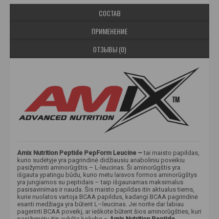
СОСТАВ
ПРИМЕНЕНИЕ
ОТЗЫВЫ (0)
Amix Nutrition Peptide PepForm Leucine –
tai maisto papildas,
kurio sudėtyje yra pagrindinė didžiausiu anaboliniu poveikiu
pasižyminti aminorūgštis – L-leucinas. Ši aminorūgštis yra
išgauta ypatingu būdu, kurio metu laisvos formos aminorūgštys
yra jungiamos su peptidais – taip išgaunamas maksimalus
pasisavinimas ir nauda. Šis maisto papildas itin aktualus tiems,
kurie nuolatos vartoja BCAA papildus, kadangi BCAA pagrindinė
esanti medžiaga yra būtent L–leucinas. Jei norite dar labiau
pagerinti BCAA poveikį, ar ieškote būtent šios aminorūgšties, kuri
pasižymėtų itin aukšta kokybe –
Amix Nutrition Peptide