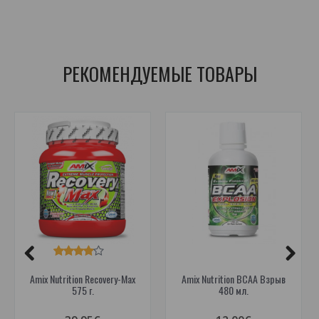
анаболические процессы
,
пептиды лейцина
,
рост мышц
,
аминокислоты
,
восстановление мышц
,
лейцин
РЕКОМЕНДУЕМЫЕ ТОВАРЫ
Amix Nutrition Recovery-Max
Amix Nutrition BCAA Взрыв
575 г.
480 мл.