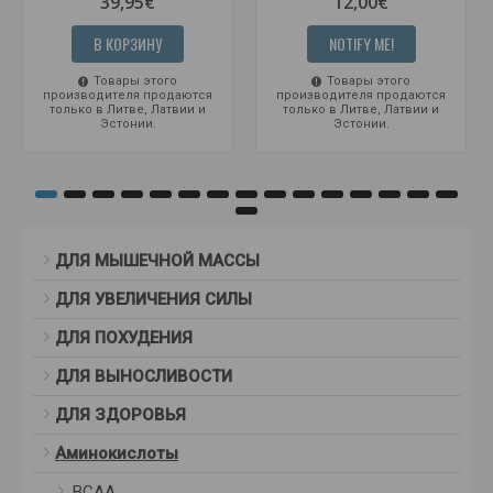
39,95€
12,00€
В КОРЗИНУ
NOTIFY ME!
Товары этого
Товары этого
производителя продаются
производителя продаются
только в Литве, Латвии и
только в Литве, Латвии и
Эстонии.
Эстонии.
ДЛЯ МЫШЕЧНОЙ МАССЫ
ДЛЯ УВЕЛИЧЕНИЯ СИЛЫ
ДЛЯ ПОХУДЕНИЯ
ДЛЯ ВЫНОСЛИВОСТИ
ДЛЯ ЗДОРОВЬЯ
Аминокислоты
BCAA