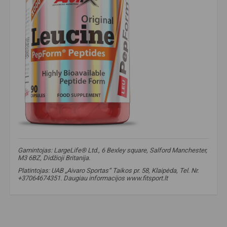
Gamintojas: LargeLife® Ltd., 6 Bexley square, Salford Manchester,
M3 6BZ, Didžioji Britanija.
Platintojas: UAB „Aivaro Sportas“ Taikos pr. 58, Klaipėda, Tel. Nr.
+37064674351. Daugiau informacijos www.fitsport.lt​
пептидная форма лейцина
,
лейцин
,
рост мышц
,
аминокислоты
,
стимуляция mTOR
,
регенерация мышц
,