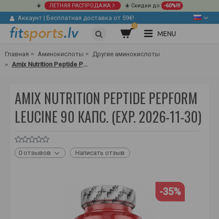
☀️
ЛЕТНЯЯ РАСПРОДАЖА
☀️ Скидки до
-60%!!!
Аккаунт
|
Бесплатная доставка от 59€!
0
MENU
Главная
Аминокислоты
Другие аминокислоты
Amix Nutrition Peptide PepForm Leucine 90 капс.
AMIX NUTRITION PEPTIDE PEPFORM
LEUCINE 90 КАПС. (EXP. 2026-11-30)
0 отзывов
Написать отзыв
-35%