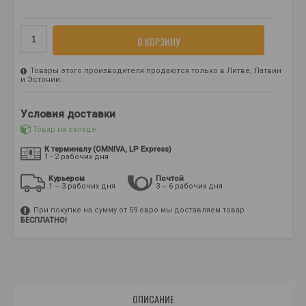
В КОРЗИНУ
Товары этого производителя продаются только в Литве, Латвии
и Эстонии.
Условия доставки
Товар на складе
К терминалу (OMNIVA, LP Express)
1 - 2 рабочих дня
Курьером
Почтой
1 – 3 рабочих дня
3 – 6 рабочих дня
При покупке на сумму от 59 евро мы доставляем товар
БЕСПЛАТНО!
ОПИСАНИЕ