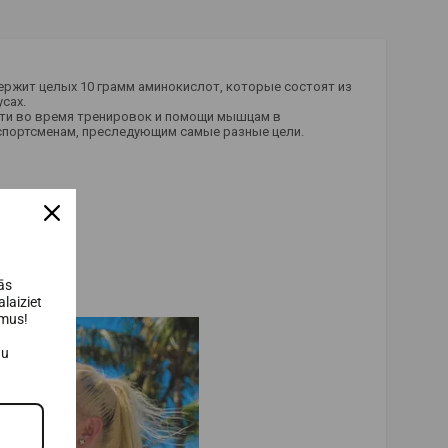
ержит целых 10 грамм аминокислот, которые состоят из
сах.
ти во время тренировок и помощи мышцам в
 спортсменам, преследующим самые разные цели.
ās
laiziet
umus!
au