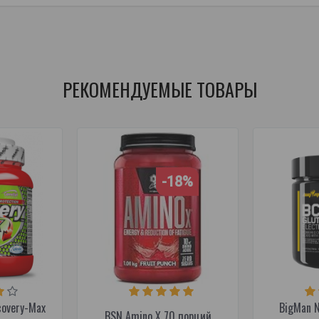
L-изолейцин
,
L-аланин
,
таурин
,
для восстановления
,
добавки из
РЕКОМЕНДУЕМЫЕ ТОВАРЫ
-18%
covery-Max
BigMan N
BSN Amino X 70 порций