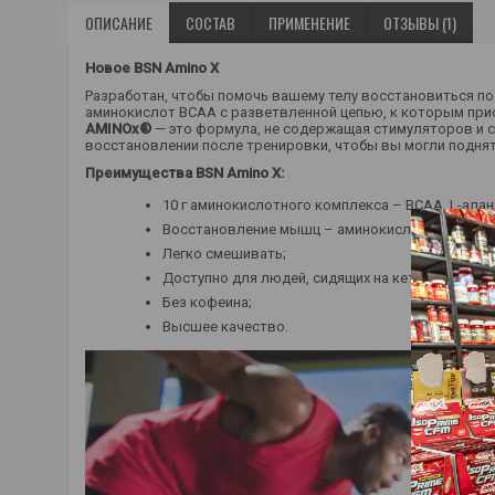
ОПИСАНИЕ
СОСТАВ
ПРИМЕНЕНИЕ
ОТЗЫВЫ (1)
Новое BSN Amino X
Разработан, чтобы помочь вашему телу восстановиться по
аминокислот BCAA с разветвленной цепью, к которым присо
AMINOx®
— это формула, не содержащая стимуляторов и
восстановлении после тренировки, чтобы вы могли поднят
Преимущества BSN Amino X:
10 г аминокислотного комплекса – BCAA, L-алани
Восстановление мышц – аминокислоты поддер
Легко смешивать;
Доступно для людей, сидящих на кето-диете;
Без кофеина;
Высшее качество.