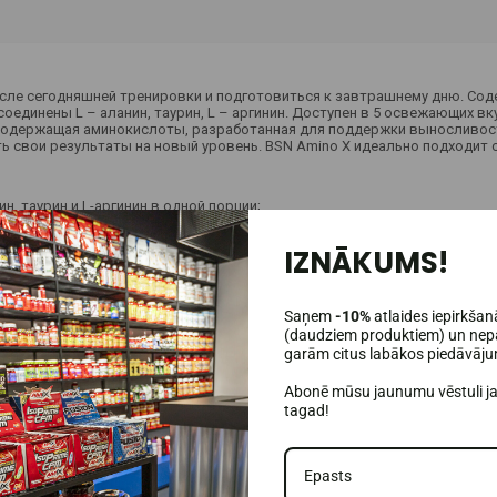
сле сегодняшней тренировки и подготовиться к завтрашнему дню. Сод
единены L – аланин, таурин, L – аргинин. Доступен в 5 освежающих вку
 содержащая аминокислоты, разработанная для поддержки выносливос
ь свои результаты на новый уровень. BSN Amino X идеально подходит
н, таурин и L-аргинин в одной порции;
живают восстановление мышц после тренировки;
IZNĀKUMS!
Saņem
-10%
atlaides iepirkšan
(daudziem produktiem) un nepa
garām citus labākos piedāvāj
Abonē mūsu jaunumu vēstuli j
tagad!