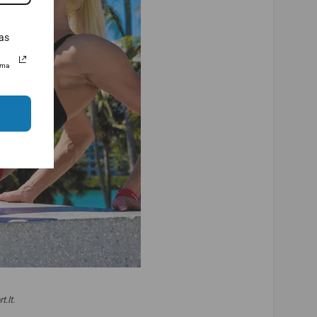
as
uma
.lt.