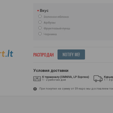
Вкус
Зеленое яблоко
Арбузы
Фруктовый пунш
Черника
РАСПРОДАН
NOTIFY ME!
Условия доставки
К терминалу (OMNIVA, LP Express)
Курье
1 - 2 рабочих дня
1 – 3 
При покупке на сумму от 59 евро мы доставляем т