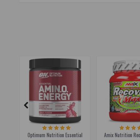
bsn амино х
,
bcaa
,
аминокислоты
,
L-лейцин
,
L-валин
,
аминокислоты
Optimum Nutrition Essential
Amix Nutrition Re