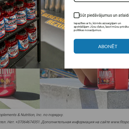
Gūt piedāvājumus un atlaid
Iepazīties ar to, kā mēs aizsargājam un
apstrādājam Jūsu datus, lasot mūsu privāt
politikas nosacījumus.
ABONĒT
ments & Nutrition, Inc. по порядку.
 тел. Нет. +37064674351. Дополнительная информация на сайте www.fitsport