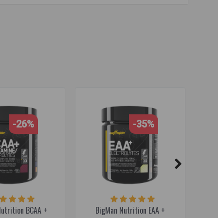
 Америки
,
для мышечной массы
,
выносливости
,
-26%
-35%
utrition BCAA +
BigMan Nutrition EAA +
B