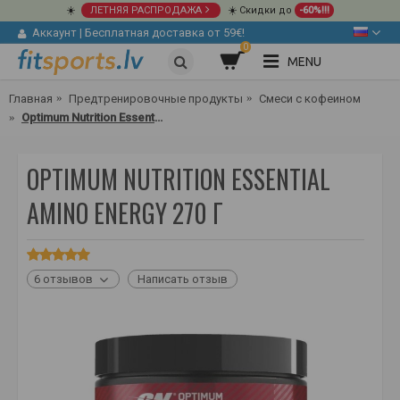
☀️
ЛЕТНЯЯ РАСПРОДАЖА
☀️ Скидки до
-60%!!!
Аккаунт
|
Бесплатная доставка от 59€!
0
MENU
Главная
Предтренировочные продукты
Смеси с кофеином
Optimum Nutrition Essential Amino Energy 270 г
OPTIMUM NUTRITION ESSENTIAL
AMINO ENERGY 270 Г
6 отзывов
Написать отзыв