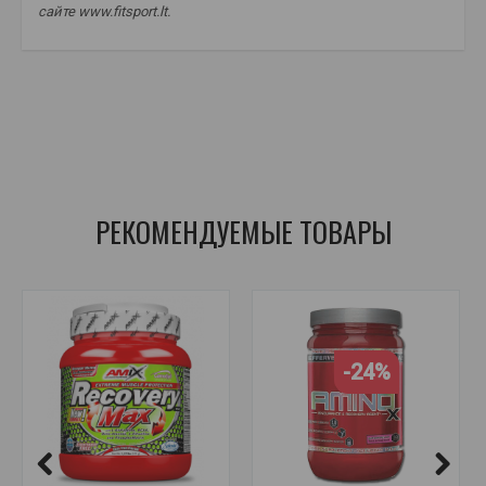
сайте www.fitsport.lt.
оптимальное питание незаменимая аминокислотная энергия
,
аминокислоты
,
bcaa
,
для восстановления
,
BCAA
,
незаменимые аминокислоты
,
кофеин
,
стимуляторы
,
промоторы оксида азота
РЕКОМЕНДУЕМЫЕ ТОВАРЫ
-24%