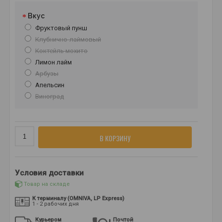
Вкус
Фруктовый пунш
Клубнично-лаймовый
Коктейль мохито
Лимон лайм
Арбузы
Апельсин
Виноград
В КОРЗИНУ
Условия доставки
Товар на складе
К терминалу (OMNIVA, LP Express)
1 - 2 рабочих дня
Курьером
Почтой