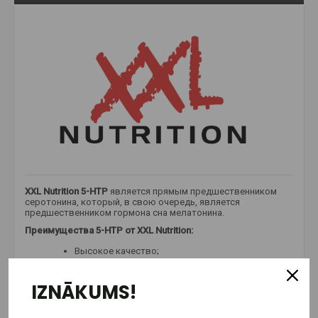
XXL Nutrition 5-HTP
является прямым предшественником
серотонина, который, в свою очередь, является
предшественником гормона сна мелатонина.
Преимущества 5-HTP от XXL Nutrition:
Высокое качество;
Использованы вегетарианские капсулы;
В упаковке до 60 порций.
IZNĀKUMS!