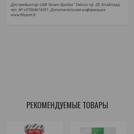
Дистрибьютор: UAB "Aivaro Sportas" Тайкос пр. 20, Клайпеда,
тел. № +37064674351. Дополнительная информация
www.fitsport.lt.
5-HTP
,
добавки для нервной системы
,
настроения
,
сна
,
уровня серотонина
,
экстракт гриффонии
,
снижение стресса
,
качество сна
,
эмоциональное равновесие
,
добавка 5-HTP
,
поддержка настроения
,
средство для улучшения сна
,
усилитель серотонина
,
экстракт гриффонии
,
снятие стресса
,
эмоциональное равновесие
,
питание XXL 5-HTP
,
триптофан
,
триптофан
,
серотонин
РЕКОМЕНДУЕМЫЕ ТОВАРЫ