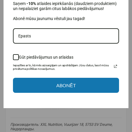
Saņem
-10%
atlaides iepirkšanās (daudziem produktiem)
un nepalaiziet garām citus labākos piedāvājumus!
Abonē mūsu jaunumu vēstuli jau tagad!
Gūt piedāvājumus un atlaidas
Iepazīties ar to, kā mēs aizsargājam un apstrādājam Jūsu datus, lasot mūsu
privātuma politikas nosacījumus.
ABONĒT
Производитель: XXL Nutrition, Vuurijzer 18, 5753 SV Deurne,
Нидерланды.