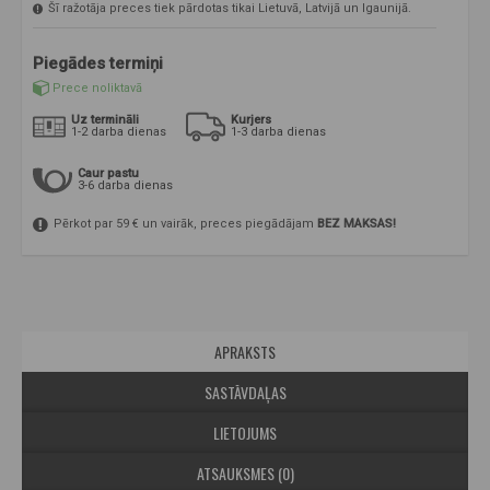
Šī ražotāja preces tiek pārdotas tikai Lietuvā, Latvijā un Igaunijā.
Piegādes termiņi
Prece noliktavā
Uz termināli
Kurjers
1-2 darba dienas
1-3 darba dienas
Caur pastu
3-6 darba dienas
Pērkot par 59 € un vairāk, preces piegādājam
BEZ MAKSAS!
APRAKSTS
SASTĀVDAĻAS
LIETOJUMS
ATSAUKSMES (0)