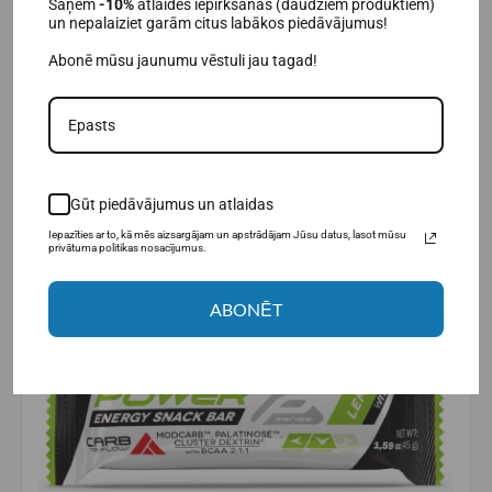
Saņem
-10%
atlaides iepirkšanās (daudziem produktiem)
un nepalaiziet garām citus labākos piedāvājumus!
Ar kofeīnu;
Satur
Carb Tri-Flow®.
Abonē mūsu jaunumu vēstuli jau tagad!
Kam paredzēts Amix Performance Sport Power Energy
uzkodu batoniņš ar kofeīnu?
Izturības sportistiem;
Spēka treniņu speciālistiem;
Aktīviem cilvēkiem;
Gūt piedāvājumus un atlaidas
Ikvienam, kurš vēlas trenēties ar 100% slodzi;
Iepazīties ar to, kā mēs aizsargājam un apstrādājam Jūsu datus, lasot mūsu
Ceļotājiem.
privātuma politikas nosacījumus.
ABONĒT