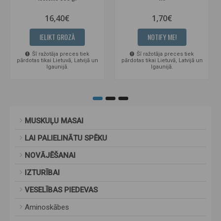
16,40€
1,70€
IELIKT GROZĀ
NOTIFY ME!
Šī ražotāja preces tiek
Šī ražotāja preces tiek
pārdotas tikai Lietuvā, Latvijā un
pārdotas tikai Lietuvā, Latvijā un
Igaunijā.
Igaunijā.
MUSKUĻU MASAI
LAI PALIELINĀTU SPĒKU
NOVĀJĒŠANAI
IZTURĪBAI
VESELĪBAS PIEDEVAS
Aminoskābes