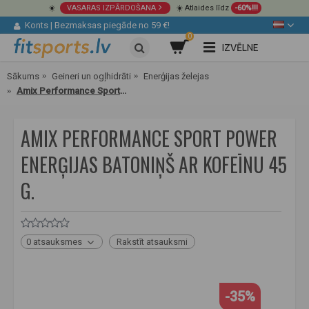
☀️
VASARAS IZPĀRDOŠANA
☀️ Atlaides līdz
-60%!!!
Konts
|
Bezmaksas piegāde no 59 €!
0
IZVĒLNE
Sākums
Geineri un ogļhidrāti
Enerģijas želejas
Amix Performance Sport Power enerģijas batoniņš ar kofeīnu 45 g.
AMIX PERFORMANCE SPORT POWER
ENERĢIJAS BATONIŅŠ AR KOFEĪNU 45
G.
0 atsauksmes
Rakstīt atsauksmi
-35%