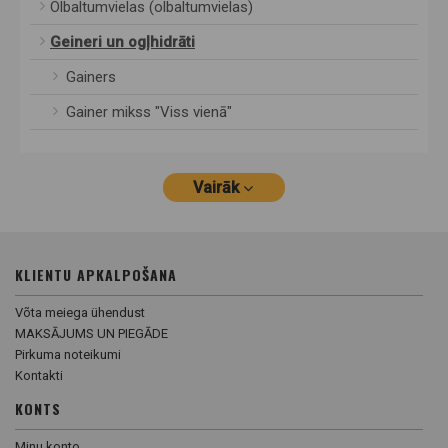
Olbaltumvielas (olbaltumvielas)
Geineri un ogļhidrāti
Gainers
Gainer mikss "Viss vienā"
Vairāk
KLIENTU APKALPOŠANA
Võta meiega ühendust
MAKSĀJUMS UN PIEGĀDE
Pirkuma noteikumi
Kontakti
KONTS
Minu konto