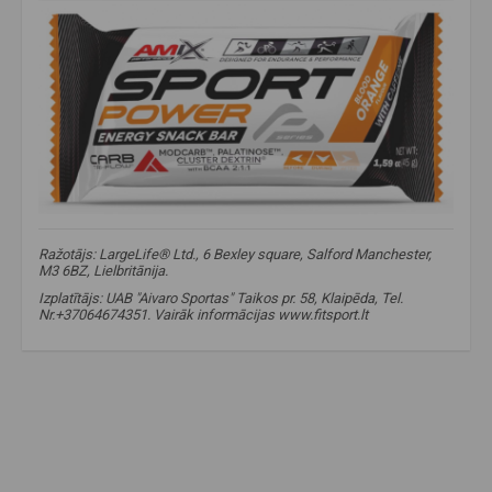
Ražotājs: LargeLife® Ltd., 6 Bexley square, Salford Manchester,
M3 6BZ, Lielbritānija.
Izplatītājs: UAB "Aivaro Sportas" Taikos pr. 58, Klaipēda, Tel.
Nr.+37064674351. Vairāk informācijas www.fitsport.lt​
enerģijas batoniņš
,
enerģijas batoniņš
,
sporta batoniņš
,
sporta batoniņš
,
enerģijas batoniņš ar kofeīnu
,
kofeīna enerģijas batoniņš
,
pirms treniņa
,
uzkoda pirms treniņa
,
sportam un izturībai
,
izturības enerģijas uzkoda
,