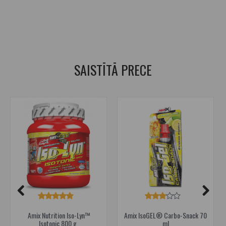
ogļhidrātu batoniņš
,
enerģija sportam
,
enerģija treniņam
,
BCAA batoniņš
,
BCAA batoniņš
,
ātra enerģijas uzkoda
,
sporta uzkoda
,
izturībai sportā
,
izturības atbalsts
,
kofeīns sportam
,
kofeīns treniņam
SAISTĪTĀ PRECE
Amix Nutrition Iso-Lyn™
Amix IsoGEL® Carbo-Snack 70
Isotonic 800 g.
ml