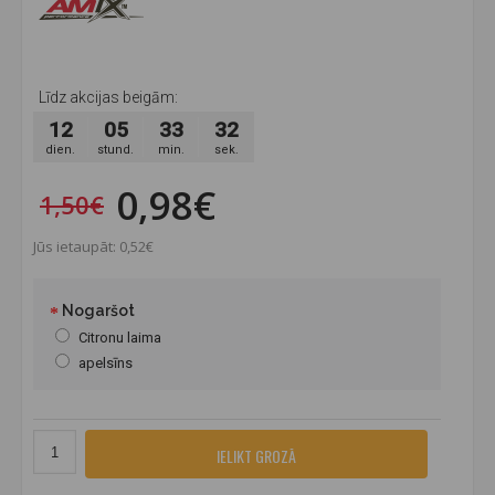
Līdz akcijas beigām:
12
05
33
31
dien.
stund.
min.
sek.
0,98€
1,50€
Jūs ietaupāt: 0,52€
Nogaršot
Citronu laima
apelsīns
IELIKT GROZĀ