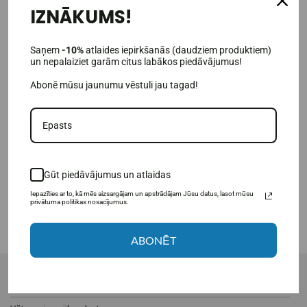
NOVĀJĒŠANAI
IZNĀKUMS!
IZTURĪBAI
Saņem
-10%
atlaides iepirkšanās (daudziem produktiem)
VESELĪBAS PIEDEVAS
un nepalaiziet garām citus labākos piedāvājumus!
Aminoskābes
Abonē mūsu jaunumu vēstuli jau tagad!
Olbaltumvielas (olbaltumvielas)
Geineri un ogļhidrāti
Pirms treniņa produkti
Tauku dedzinātāji un L-karnitīns
Gūt piedāvājumus un atlaidas
Iepazīties ar to, kā mēs aizsargājam un apstrādājam Jūsu datus, lasot mūsu
privātuma politikas nosacījumus.
Vairāk
ABONĒT
KLIENTU APKALPOŠANA