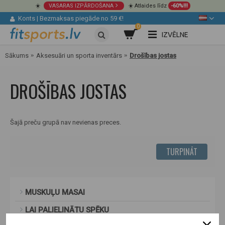
☀️
VASARAS IZPĀRDOŠANA
☀️ Atlaides līdz
-60%!!!
Konts
|
Bezmaksas piegāde no 59 €!
0
IZVĒLNE
Sākums
Aksesuāri un sporta inventārs
Drošības jostas
DROŠĪBAS JOSTAS
Šajā preču grupā nav nevienas preces.
TURPINĀT
MUSKUĻU MASAI
LAI PALIELINĀTU SPĒKU