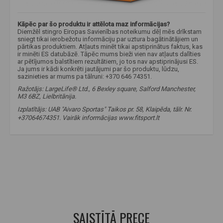
Kāpēc par šo produktu ir attēlota maz informācijas?
Diemžēl stingro Eiropas Savienības noteikumu dēļ mēs drīkstam
sniegt tikai ierobežotu informāciju par uztura bagātinātājiem un
pārtikas produktiem. Atļauts minēt tikai apstiprinātus faktus, kas
ir minēti ES datubāzē. Tāpēc mums bieži vien nav atļauts dalīties
ar pētījumos balstītiem rezultātiem, jo tos nav apstiprinājusi ES.
Ja jums ir kādi konkrēti jautājumi par šo produktu, lūdzu,
sazinieties ar mums pa tālruni: +370 646 74351.
Ražotājs: LargeLife® Ltd., 6 Bexley square, Salford Manchester,
M3 6BZ, Lielbritānija.
Izplatītājs: UAB "Aivaro Sportas" Taikos pr. 58, Klaipēda, tālr. Nr.
+37064674351. Vairāk informācijas www.fitsport.lt
amix nutrition aakg šāviens
,
aakg
,
akg
,
arginīns
,
arginīna alfa ketoglutarāts
,
arginīna alfa ketoglutarāts
,
nē
,
NO
,
slāpekļa oksīds
,
slāpeklis
,
slāpekļa oksīds
,
slāpeklis
,
oksīds
SAISTĪTĀ PRECE