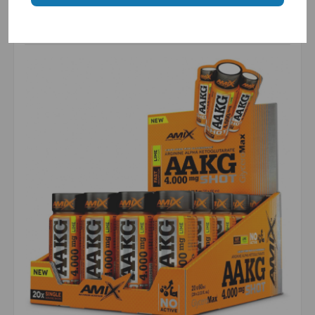
zudums ir bieži sastopams efektīva treniņa
ienaidnieks – glicerīns to novērš, atbalstot
atjaunošanos un efektivitāti.