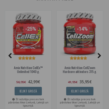
-25%
-14%
Amix Nutrition CellEx™
Amix Nutrition CellZoom
Unlimited 1040 g.
Hardcore aktivators 315 g.
42,99€
35,95€
56,95€
41,95€
IELIKT GROZĀ
IELIKT GROZĀ
Šī ražotāja preces tiek
Šī ražotāja preces tiek
pārdotas tikai Lietuvā, Latvijā un
pārdotas tikai Lietuvā, Latvijā un
Igaunijā.
Igaunijā.