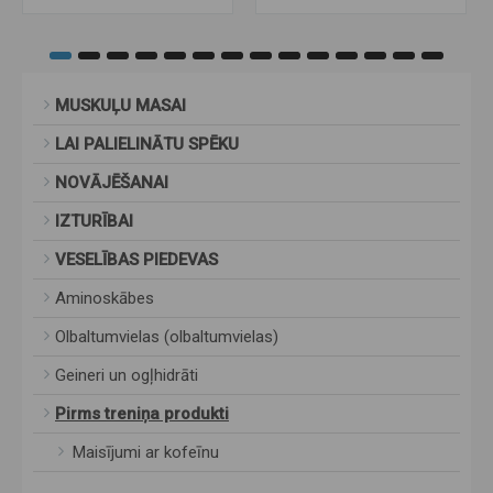
MUSKUĻU MASAI
LAI PALIELINĀTU SPĒKU
NOVĀJĒŠANAI
IZTURĪBAI
VESELĪBAS PIEDEVAS
Aminoskābes
Olbaltumvielas (olbaltumvielas)
Geineri un ogļhidrāti
Pirms treniņa produkti
Maisījumi ar kofeīnu