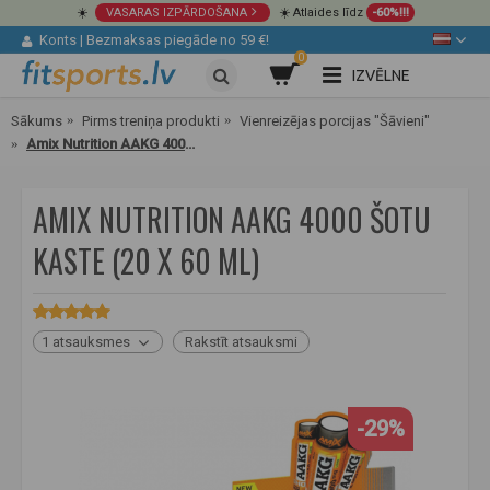
☀️
VASARAS IZPĀRDOŠANA
☀️ Atlaides līdz
-60%!!!
Konts
|
Bezmaksas piegāde no 59 €!
0
IZVĒLNE
Sākums
Pirms treniņa produkti
Vienreizējas porcijas "Šāvieni"
Amix Nutrition AAKG 4000 šotu kaste (20 x 60 ml)
AMIX NUTRITION AAKG 4000 ŠOTU
KASTE (20 X 60 ML)
1 atsauksmes
Rakstīt atsauksmi
-29%