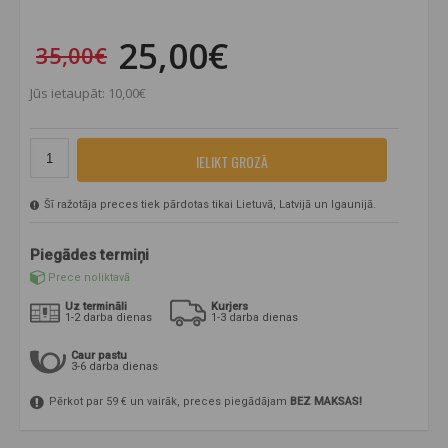
25,00€
35,00€
Jūs ietaupāt: 10,00€
IELIKT GROZĀ
Šī ražotāja preces tiek pārdotas tikai Lietuvā, Latvijā un Igaunijā.
Piegādes termiņi
Prece noliktavā
Uz termināli
Kurjers
1-2 darba dienas
1-3 darba dienas
Caur pastu
3-6 darba dienas
Pērkot par 59 € un vairāk, preces piegādājam
BEZ MAKSAS!