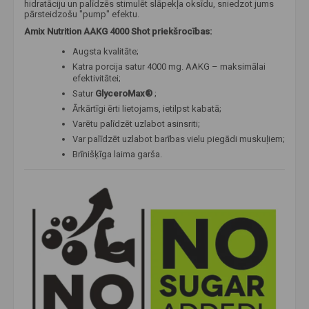
hidratāciju un palīdzēs stimulēt slāpekļa oksīdu, sniedzot jums
pārsteidzošu "pump" efektu.
Amix Nutrition AAKG 4000 Shot priekšrocības:
Augsta kvalitāte;
Katra porcija satur 4000 mg. AAKG – maksimālai
efektivitātei;
Satur
GlyceroMax®
;
Ārkārtīgi ērti lietojams, ietilpst kabatā;
Varētu palīdzēt uzlabot asinsriti;
Var palīdzēt uzlabot barības vielu piegādi muskuļiem;
Brīnišķīga laima garša.