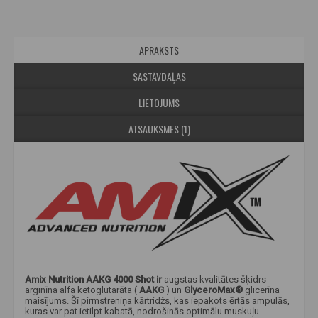
APRAKSTS
SASTĀVDAĻAS
LIETOJUMS
ATSAUKSMES (1)
Amix Nutrition AAKG 4000 Shot
ir
augstas kvalitātes šķidrs
arginīna alfa ketoglutarāta (
AAKG
) un
GlyceroMax®
glicerīna
maisījums. Šī pirmstreniņa kārtridžs, kas iepakots ērtās ampulās,
kuras var pat ietilpt kabatā, nodrošinās optimālu muskuļu