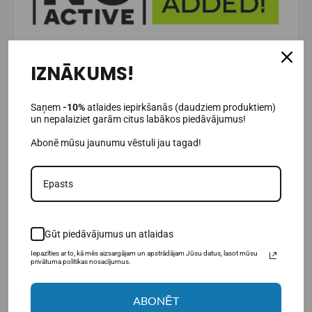
Kam paredzēts
Amix Nutrition AAKG 4000 Shot?
IZNĀKUMS!
Cilvēkiem, kas vēlas panākt maksimālu muskuļu
"pumpēšanu";
Sportistiem, kuri vēlas palielināt spēku un izturību;
Saņem
-10%
atlaides iepirkšanās (daudziem produktiem)
un nepalaiziet garām citus labākos piedāvājumus!
Gan iesācējiem, gan pieredzējušiem lietotājiem, kuri
vēlas sasniegt vairāk.
Abonē mūsu jaunumu vēstuli jau tagad!
Amix Nutrition AAKG 4000 Shot izmantotās sastāvdaļas:
Arginīna alfa ketoglutarāts
(AAKG)
ir dabisks
slāpekļa oksīda pastiprinātājs, kas maksimāli
palielina muskuļu "sūkņa" efektu, paplašinot
asinsvadus un uzlabojot asinsriti. Rezultātā muskuļi
tiek labāk apgādāti ar asinīm, ātrāk atjaunojas un
Gūt piedāvājumus un atlaidas
efektīvāk saņem nepieciešamās uzturvielas.
Iepazīties ar to, kā mēs aizsargājam un apstrādājam Jūsu datus, lasot mūsu
Glicerīns
GlyceroMax® –
ne tikai uzlabo muskuļu
privātuma politikas nosacījumus.
šūnu hidratāciju, bet arī optimizē organisma ūdens
pārvaldību treniņu laikā. Tas var samazināt
dehidratācijas risku, palielināt izturību, kā arī
ABONĒT
pagarināt un pastiprināt treniņus. Pārmērīgs ūdens