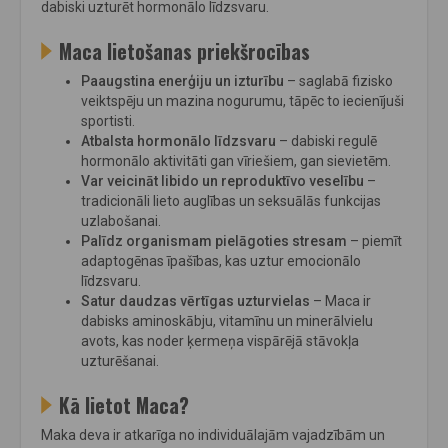
dabiski uzturēt hormonālo līdzsvaru.
Maca lietošanas priekšrocības
Paaugstina enerģiju un izturību
– saglabā fizisko
veiktspēju un mazina nogurumu, tāpēc to iecienījuši
sportisti.
Atbalsta hormonālo līdzsvaru
– dabiski regulē
hormonālo aktivitāti gan vīriešiem, gan sievietēm.
Var veicināt libido un reproduktīvo veselību
–
tradicionāli lieto auglības un seksuālās funkcijas
uzlabošanai.
Palīdz organismam pielāgoties stresam
– piemīt
adaptogēnas īpašības, kas uztur emocionālo
līdzsvaru.
Satur daudzas vērtīgas uzturvielas
– Maca ir
dabisks aminoskābju, vitamīnu un minerālvielu
avots, kas noder ķermeņa vispārējā stāvokļa
uzturēšanai.
Kā lietot Maca?
Maka deva ir atkarīga no individuālajām vajadzībām un