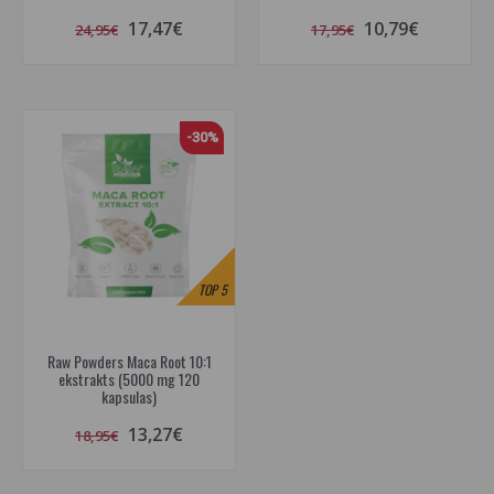
17,47€
10,79€
24,95€
17,95€
-30%
TOP
5
Raw Powders Maca Root 10:1
ekstrakts (5000 mg 120
kapsulas)
13,27€
18,95€