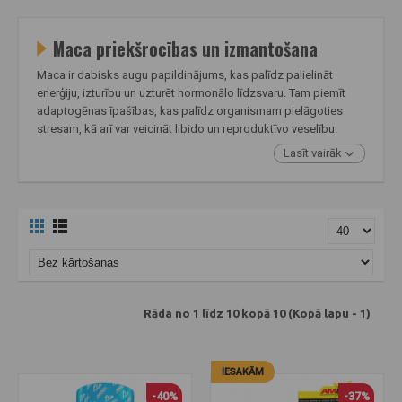
Maca priekšrocības un izmantošana
Maca ir dabisks augu papildinājums, kas palīdz palielināt
enerģiju, izturību un uzturēt hormonālo līdzsvaru. Tam piemīt
adaptogēnas īpašības, kas palīdz organismam pielāgoties
stresam, kā arī var veicināt libido un reproduktīvo veselību.
Lasīt vairāk
Rāda no 1 līdz 10 kopā 10 (Kopā lapu - 1)
IESAKĀM
-40%
-37%