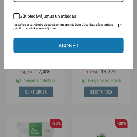
Gūt piedāvājumus un atlaidas
Iepazīties ar to, kā mēs aizsargājam un apstrādājam Jūsu datus, lasot mūsu
privātuma politikas nosacījumus.
ABONĒT
Raw Powders Maca Root 10:1
MaxxWin Maca Triple Complex
ekstrakts (5000 mg 120
90 vāciņi.
kapsulas)
17,48€
13,27€
24,95€
18,95€
Pieejams noliktavā
Pieejams noliktavā
IELIKT GROZĀ
IELIKT GROZĀ
-30%
-20%