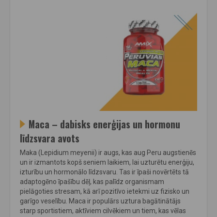
Maca – dabisks enerģijas un hormonu
līdzsvara avots
Maka (Lepidium meyenii) ir augs, kas aug Peru augstienēs
un ir izmantots kopš seniem laikiem, lai uzturētu enerģiju,
izturību un hormonālo līdzsvaru. Tas ir īpaši novērtēts tā
adaptogēno īpašību dēļ, kas palīdz organismam
pielāgoties stresam, kā arī pozitīvo ietekmi uz fizisko un
garīgo veselību. Maca ir populārs uztura bagātinātājs
starp sportistiem, aktīviem cilvēkiem un tiem, kas vēlas