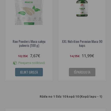
Raw Powders Maca sakņu
XXL Nutrition Peruvian Maca 90
pulveris (100 g)
kaps
7,67€
11,99€
10,95€
14,95€
Pieejams noliktavā
IELIKT GROZĀ
IŠPARDUOTA
Rāda no 1 līdz 10 kopā 10 (Kopā lapu - 1)