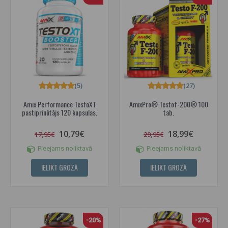
(5)
(27)
Amix Performance TestoXT
AmixPro® Testof-200® 100
pastiprinātājs 120 kapsulas.
tab.
10,79€
18,99€
17,95€
29,95€
Pieejams noliktavā
Pieejams noliktavā
IELIKT GROZĀ
IELIKT GROZĀ
-20%
-27%