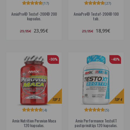
(17)
(27)
AmixPro® Testof-200® 200
AmixPro® Testof-200® 100
kapsulas.
tab.
23,95€
18,99€
29,95€
29,95€
-30%
-40%
TOP
3
TOP
4
(4)
(5)
Amix Nutrition Peruvian Maca
Amix Performance TestoXT
120 kapsulas.
pastiprinātājs 120 kapsulas.