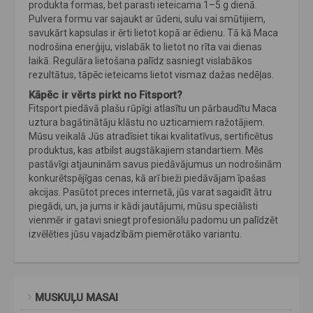
produkta formas, bet parasti ieteicama 1–5 g dienā.
Pulvera formu var sajaukt ar ūdeni, sulu vai smūtijiem,
savukārt kapsulas ir ērti lietot kopā ar ēdienu. Tā kā Maca
nodrošina enerģiju, vislabāk to lietot no rīta vai dienas
laikā. Regulāra lietošana palīdz sasniegt vislabākos
rezultātus, tāpēc ieteicams lietot vismaz dažas nedēļas.
Kāpēc ir vērts pirkt no Fitsport?
Fitsport piedāvā plašu rūpīgi atlasītu un pārbaudītu Maca
uztura bagātinātāju klāstu no uzticamiem ražotājiem.
Mūsu veikalā Jūs atradīsiet tikai kvalitatīvus, sertificētus
produktus, kas atbilst augstākajiem standartiem. Mēs
pastāvīgi atjauninām savus piedāvājumus un nodrošinām
konkurētspējīgas cenas, kā arī bieži piedāvājam īpašas
akcijas. Pasūtot preces internetā, jūs varat sagaidīt ātru
piegādi, un, ja jums ir kādi jautājumi, mūsu speciālisti
vienmēr ir gatavi sniegt profesionālu padomu un palīdzēt
izvēlēties jūsu vajadzībām piemērotāko variantu.
MUSKUĻU MASAI