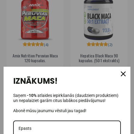
(4)
(2)
Amix Nutrition Peruvian Maca
Hepatica Black Maca 90
120 kapsulas.
kapsulas. (50:1 ekstrakts)
17,47€
12,48€
24,95€
24,95€
IZNĀKUMS!
Pieejams noliktavā
Pieejams noliktavā
IELIKT GROZĀ
IELIKT GROZĀ
Saņem
-10%
atlaides iepirkšanās (daudziem produktiem)
un nepalaiziet garām citus labākos piedāvājumus!
Abonē mūsu jaunumu vēstuli jau tagad!
-30%
-30%