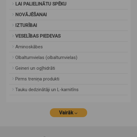
LAI PALIELINĀTU SPĒKU
NOVĀJĒŠANAI
IZTURĪBAI
VESELĪBAS PIEDEVAS
Aminoskābes
Olbaltumvielas (olbaltumvielas)
Geineri un ogļhidrāti
Pirms treniņa produkti
Tauku dedzinātāji un L-karnitīns
Vairāk