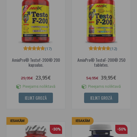
(17)
(12)
AmixPro® Testof-200® 200
AmixPro® TestoF-200® 250
kapsulas.
tabletes.
23,95€
39,95€
29,95€
54,95€
Pieejams noliktavā
Pieejams noliktavā
IELIKT GROZĀ
IELIKT GROZĀ
IESAKĀM
IESAKĀM
-30%
-50%