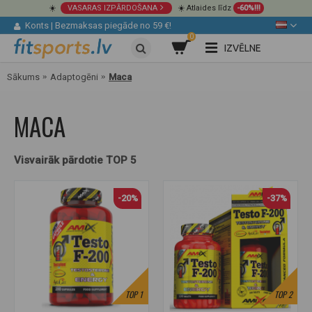
☀️
VASARAS IZPĀRDOŠANA
☀️ Atlaides līdz
-60%!!!
Konts
|
Bezmaksas piegāde no 59 €!
0
IZVĒLNE
Sākums
Adaptogēni
Maca
MACA
Visvairāk pārdotie TOP 5
-20%
-37%
TOP
1
TOP
2