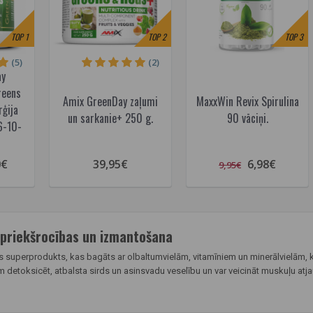
TOP
1
TOP
2
TOP
3
(5)
(2)
ay
reens
Amix GreenDay zaļumi
MaxxWin Revix Spirulina
rģija
un sarkanie+ 250 g.
90 vāciņi.
6-10-
0€
39,95€
6,98€
9,95€
 priekšrocības un izmantošana
ks superprodukts, kas bagāts ar olbaltumvielām, vitamīniem un minerālvielām, 
 detoksicēt, atbalsta sirds un asinsvadu veselību un var veicināt muskuļu at