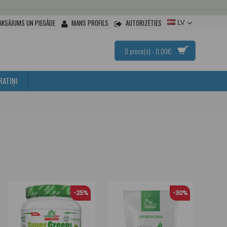
AKSĀJUMS UN PIEGĀDE
MANS PROFILS
AUTORIZĒTIES
LV
0 prece(s) - 0,00€
RATIŅI
-25%
-30%