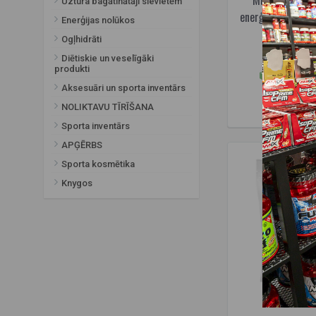
Uztura bagātinātāji sievietēm
enerģija 300 g. (
Enerģijas nolūkos
30)
Ogļhidrāti
1
34,95€
Diētiskie un veselīgāki
produkti
Pieejams 
Aksesuāri un sporta inventārs
IELIKT G
NOLIKTAVU TĪRĪŠANA
Sporta inventārs
APĢĒRBS
Sporta kosmētika
Knygos