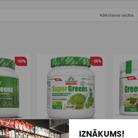
Kārtošanas secība:
-50%
-25%
(5)
(3)
y ProVegan
IZNĀKUMS!
talitāte un
Amix GreenDay Super Greens
Amix Gr