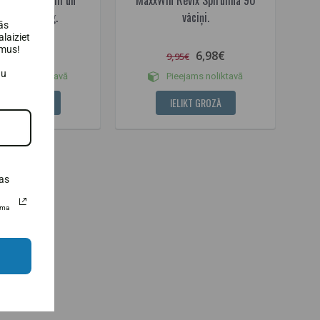
kanie+ 250 g.
vāciņi.
ās
laiziet
umus!
39,95€
6,98€
9,95€
au
eejams noliktavā
Pieejams noliktavā
ELIKT GROZĀ
IELIKT GROZĀ
as
uma