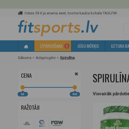
Ostes 59 € ja enama eest, toome kauba kohale TASUTA!
IZPĀRDOŠANA
JŪSU MĒRĶIS
UZTURA BA
Sākums
Adaptogēni
Spirulīna
SPIRULĪN
CENA
Visvairāk pārdoti
6€
40€
RAŽOTĀJI