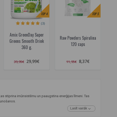
TOP
4
TOP
5
(3)
Amix GreenDay Super
Raw Powders Spirulina
Greens Smooth Drink
120 caps
360 g.
29,99€
8,37€
39,95€
11,95€
kas stiprina imūnsistēmu un paaugstina enerģijas līmeni. Tas
jaunošanos.
Lasīt vairāk