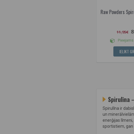
Raw Powders Spiru
8
11,95€
Pieejams 
IELIKT G
Spirulīna 
Spirulīna ir dabi
un minerālvielām
enerģijas līmeni
sportistiem, gan 