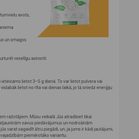
ltumvielu avots,
ganisma
īnus un smagos
zturēt veselīgu asinsriti.
eteicams lietot 3–5 g dienā. To var lietot pulvera vai
vislabāk lietot no rīta vai dienas laikā, jo tā sniedz enerģiju
iem ražotājiem. Mūsu veikalā Jūs atradīsiet tikai
īgi atjauninām savus piedāvājumus un nodrošinām
s varat sagaidīt ātru piegādi, un, ja jums ir kādi jautājumi,
su vajadzībām piemērotāko variantu.