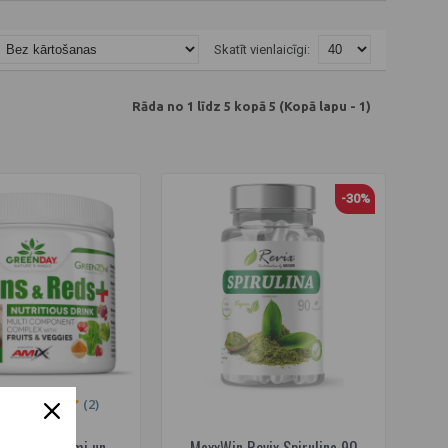
Skatīt vienlaicīgi:
Rāda no 1 līdz 5 kopā 5 (Kopā lapu - 1)
-30%
(2)
eenDay zaļumi un
MaxxWin Revix Spirulina 90