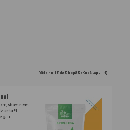
Rāda no 1 līdz 5 kopā 5 (Kopā lapu - 1)
anai
ielām, vitamīniem
dz uzturēt
le gan