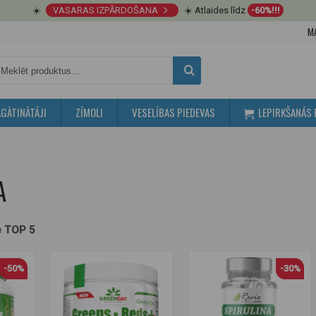
☀️
VASARAS IZPĀRDOŠANA
☀️ Atlaides līdz
-60%!!!
M
GĀTINĀTĀJI
ZĪMOLI
VESELĪBAS PIEDEVAS
LEPIRKŠANĀS 
A
e TOP 5
-50%
-30%