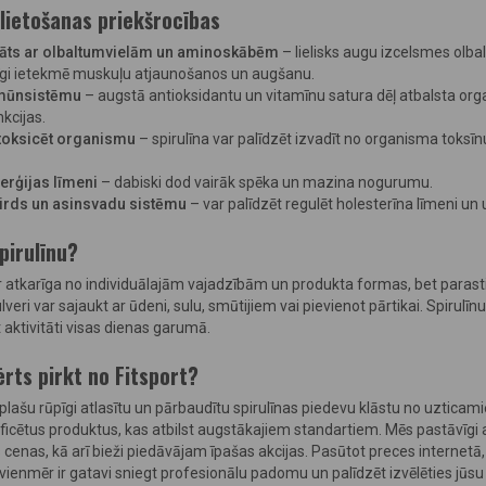
 lietošanas priekšrocības
gāts ar olbaltumvielām un aminoskābēm
– lielisks augu izcelsmes olba
līgi ietekmē muskuļu atjaunošanos un augšanu.
imūnsistēmu
– augstā antioksidantu un vitamīnu satura dēļ atbalsta or
kcijas.
toksicēt organismu
– spirulīna var palīdzēt izvadīt no organisma toks
erģijas līmeni
– dabiski dod vairāk spēka un mazina nogurumu.
sirds un asinsvadu sistēmu
– var palīdzēt regulēt holesterīna līmeni un u
spirulīnu?
r atkarīga no individuālajām vajadzībām un produkta formas, bet parasti i
veri var sajaukt ar ūdeni, sulu, smūtijiem vai pievienot pārtikai. Spirulīnu 
 aktivitāti visas dienas garumā.
ērts pirkt no Fitsport?
plašu rūpīgi atlasītu un pārbaudītu spirulīnas piedevu klāstu no uzticam
rtificētus produktus, kas atbilst augstākajiem standartiem. Mēs pastāv
cenas, kā arī bieži piedāvājam īpašas akcijas. Pasūtot preces internetā, jū
 vienmēr ir gatavi sniegt profesionālu padomu un palīdzēt izvēlēties jū