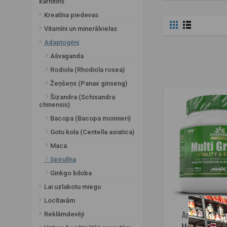
karnitīns
Kreatīna piedevas
Vitamīni un minerālvielas
Adaptogēni
Ašvaganda
Rodiola (Rhodiola rosea)
Žeņšeņs (Panax ginseng)
Šizandra (Schisandra
chinensis)
Bacopa (Bacopa monnieri)
Gotu kola (Centella asiatica)
Maca
Spirulīna
Ginkgo biloba
Lai uzlabotu miegu
Locītavām
Amix GreenDa
Reklāmdevēji
MultiGreens vi