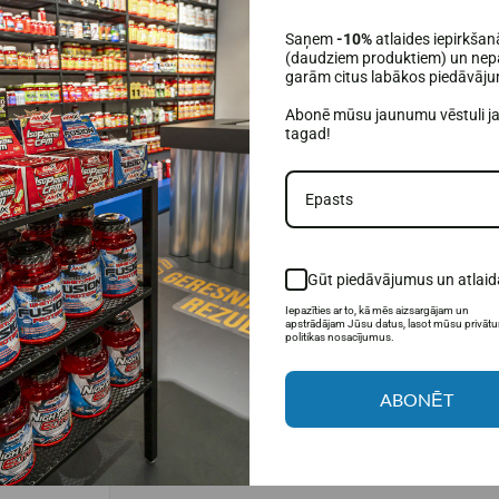
exp. 2026-10-
Smooth Drink 360 g.
sar
Saņem
-10%
atlaides iepirkšan
(daudziem produktiem) un nepa
garām citus labākos piedāvāj
7,50€
29,99€
39,95€
Abonē mūsu jaunumu vēstuli j
noliktavā
Pieejams noliktavā
Pi
tagad!
ROZĀ
IELIKT GROZĀ
I
-30%
Gūt piedāvājumus un atlaid
Iepazīties ar to, kā mēs aizsargājam un
apstrādājam Jūsu datus, lasot mūsu privāt
politikas nosacījumus.
ABONĒT