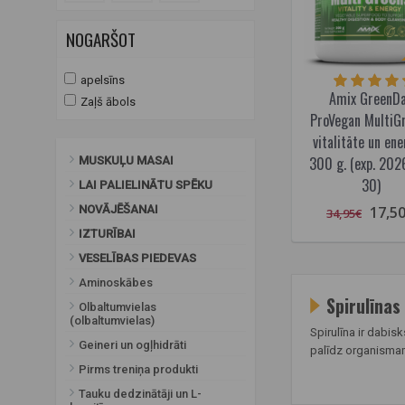
NOGARŠOT
apelsīns
Amix GreenD
Zaļš ābols
ProVegan MultiG
vitalitāte un ene
300 g. (exp. 202
MUSKUĻU MASAI
30)
LAI PALIELINĀTU SPĒKU
17,5
NOVĀJĒŠANAI
34,95€
IZTURĪBAI
VESELĪBAS PIEDEVAS
Aminoskābes
Spirulīnas
Olbaltumvielas
(olbaltumvielas)
Spirulīna ir dabis
Geineri un ogļhidrāti
palīdz organismam
Pirms treniņa produkti
Tauku dedzinātāji un L-