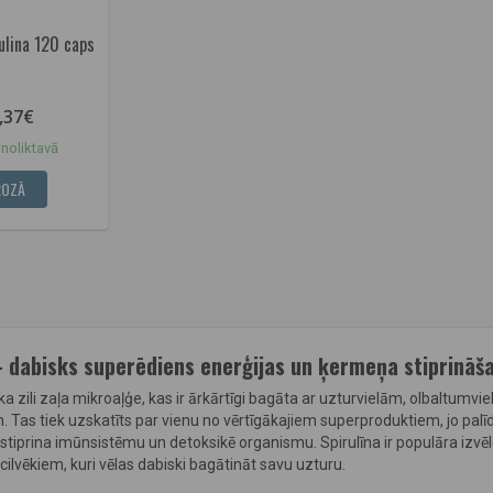
lina 120 caps
,37€
noliktavā
ROZĀ
– dabisks superēdiens enerģijas un ķermeņa stiprināš
ska zili zaļa mikroaļģe, kas ir ārkārtīgi bagāta ar uzturvielām, olbaltumv
. Tas tiek uzskatīts par vienu no vērtīgākajiem superproduktiem, jo palī
, stiprina imūnsistēmu un detoksikē organismu. Spirulīna ir populāra izvē
cilvēkiem, kuri vēlas dabiski bagātināt savu uzturu.