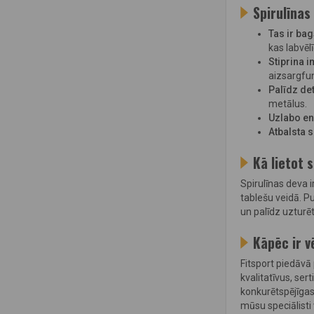
Spirulīnas
Tas ir ba
kas labvē
Stiprina 
aizsargfun
Palīdz de
metālus.
Uzlabo en
Atbalsta 
Kā lietot 
Spirulīnas deva i
tablešu veidā. Pul
un palīdz uzturēt
Kāpēc ir v
Fitsport piedāvā 
kvalitatīvus, se
konkurētspējīgas 
mūsu speciālisti